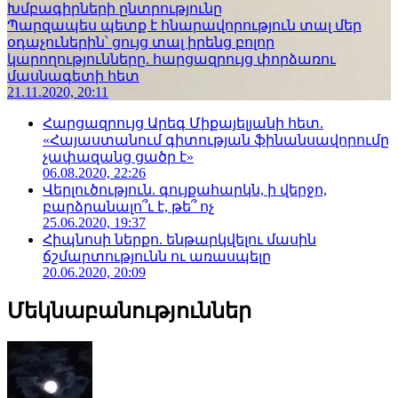
Խմբագիրների ընտրությունը
Պարզապես պետք է հնարավորություն տալ մեր
օդաչուներին՝ ցույց տալ իրենց բոլոր
կարողությունները. հարցազրույց փորձառու
մասնագետի հետ
21.11.2020, 20:11
Հարցազրույց Արեգ Միքայելյանի հետ.
«Հայաստանում գիտության ֆինանսավորումը
չափազանց ցածր է»
06.08.2020, 22:26
Վերլուծություն. գույքահարկն, ի վերջո,
բարձրանալո՞ւ է, թե՞ ոչ
25.06.2020, 19:37
Հիպնոսի ներքո. ենթարկվելու մասին
ճշմարտությունն ու առասպելը
20.06.2020, 20:09
Մեկնաբանություններ