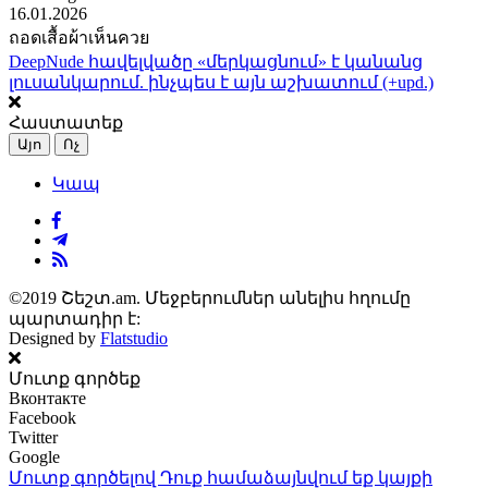
16.01.2026
ถอดเสื้อผ้าเห็นควย
DeepNude հավելվածը «մերկացնում» է կանանց
լուսանկարում. ինչպես է այն աշխատում (+upd.)
Հաստատեք
Այո
Ոչ
Կապ
©2019 Շեշտ.am. Մեջբերումներ անելիս հղումը
պարտադիր է:
Designed by
Flatstudio
Մուտք գործեք
Вконтакте
Facebook
Twitter
Google
Մուտք գործելով Դուք համաձայնվում եք կայքի