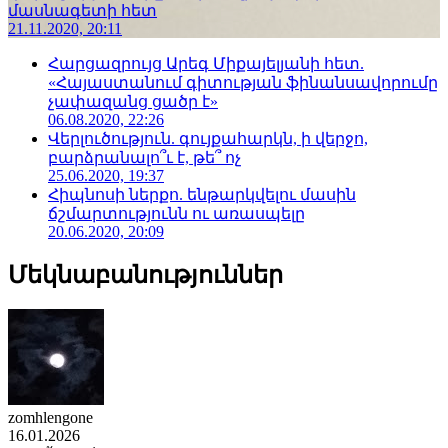
մասնագետի հետ
21.11.2020, 20:11
Հարցազրույց Արեգ Միքայելյանի հետ.
«Հայաստանում գիտության ֆինանսավորումը
չափազանց ցածր է»
06.08.2020, 22:26
Վերլուծություն. գույքահարկն, ի վերջո,
բարձրանալո՞ւ է, թե՞ ոչ
25.06.2020, 19:37
Հիպնոսի ներքո. ենթարկվելու մասին
ճշմարտությունն ու առասպելը
20.06.2020, 20:09
Մեկնաբանություններ
zomhlengone
16.01.2026