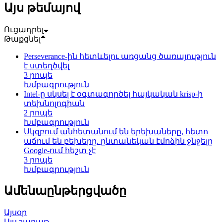
Այս թեմայով
Ուցադրել
Թաքցնել
Perseverance-ին հետևելու առցանց ծառայություն
է ստեղծվել
3 րոպե
Խմբագրություն
Intel-ը սկսել է օգտագործել հայկական krisp-ի
տեխնոլոգիան
2 րոպե
Խմբագրություն
Սկզբում անհետանում են երեխաները, հետո
աճում են բեխերը. ընտանեկան էմոձին ջնջելը
Google-ում հեշտ չէ
3 րոպե
Խմբագրություն
Ամենաընթերցվածը
Այսօր
Այս շաբաթ