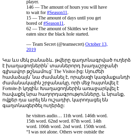
player.
146 — The amount of hours you will have
to wait for
#Season11
.
15 — The amount of days until you get
bored of
#Season11
.
62 — The amount of Skittles we have
eaten since the black hole started.
— Team Secret (@teamsecret)
October 13,
2019
Կա ևս մեկ բանաձև. թվերը գաղտնագրված ուղերձ
է խաղացողներին՝ տասներորդ խաղաշրջանի
գլխավոր թշնամուց՝ The Visitor-ից: Սյուժեի
համաձայն՝ նա ժամանել է, որպեսզի կազմաքանդի
ժամանակային շրջանակը, որի մեջ հայտնվել է
Fortnite-ի կղզին: Խաղացողներին առաջարկվել է
հավաքել նրա հաղորդագրությունները, և նրանք,
ովքեր դա արել են ուշադիր, կարողացել են
գաղտնազերծել ուղերձը:
he visitors audio… 11th word. 146th word.
15th word. 62nd word. 87th word. 14th
word. 106th word. 2nd word. 150th word.
“I was not alone. Others were outside the