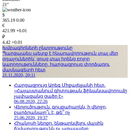
21°
$
365.19
0.00
€
421.99
+0.01
₽
4.42
+0.01
Խմբագիրների ընտրությունը
Պարզապես պետք է հնարավորություն տալ մեր
օդաչուներին՝ ցույց տալ իրենց բոլոր
կարողությունները. հարցազրույց փորձառու
մասնագետի հետ
21.11.2020, 20:11
Հարցազրույց Արեգ Միքայելյանի հետ.
«Հայաստանում գիտության ֆինանսավորումը
չափազանց ցածր է»
06.08.2020, 22:26
Վերլուծություն. գույքահարկն, ի վերջո,
բարձրանալո՞ւ է, թե՞ ոչ
25.06.2020, 19:37
Հիպնոսի ներքո. ենթարկվելու մասին
ճշմարտությունն ու առասպելը