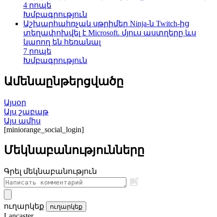
4 րոպե
Խմբագրություն
Աշխարհահռչակ սթրիմեր Ninja-ն Twitch-ից
տեղափոխվել է Microsoft. մյուս աստղերը ևս
կարող են հեռանալ
7 րոպե
Խմբագրություն
Ամենաընթերցվածը
Այսօր
Այս շաբաթ
Այս ամիս
[miniorange_social_login]
Մեկնաբանությունները
Գրել մեկնաբանություն
ուղարկեք
ուղարկեք
Lancaster