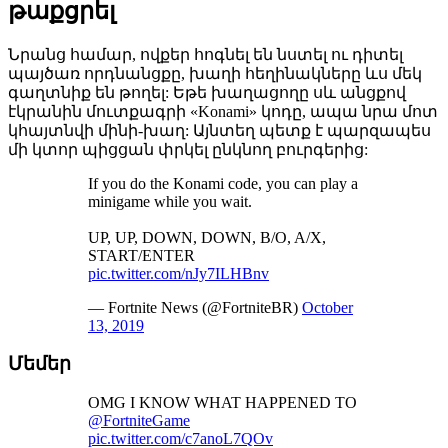
թաքցրել
Նրանց համար, ովքեր հոգնել են նստել ու դիտել
պայծառ որդնանցքը, խաղի հեղինակները ևս մեկ
գաղտնիք են թողել: Եթե խաղացողը սև անցքով
էկրանին մուտքագրի «Konami» կոդը, ապա նրա մոտ
կհայտնվի մինի-խաղ: Այնտեղ պետք է պարզապես
մի կտոր պիցցան փրկել ընկնող բուրգերից:
If you do the Konami code, you can play a
minigame while you wait.
UP, UP, DOWN, DOWN, B/O, A/X,
START/ENTER
pic.twitter.com/nJy7ILHBnv
— Fortnite News (@FortniteBR)
October
13, 2019
Մեմեր
OMG I KNOW WHAT HAPPENED TO
@FortniteGame
pic.twitter.com/c7anoL7QOv