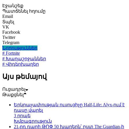
Էջանշեք
Պատճենել հղումը
Email
Տպել
VK
Facebook
Twitter
Telegram
Նորություններ
# Fortnite
# Խաղաշրջաններ
# Վիդեոխաղեր
Այս թեմայով
Ուցադրել
Թաքցնել
Երկրաչափության ուսուցիչը Half-Life: Alyx-ում է
դասը վարել
3 րոպե
Խմբագրություն
21-րդ դարի ԹՈՓ 50 խաղերն՝ ըստ The Guardian-ի