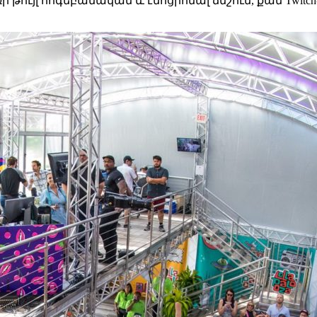
առի թույլ հոգեբանական և էմոցիոնալ ճնշում, քան Twi