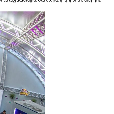
tch-ում աշխատելիս: Սա կարևոր գործոն է մարդու