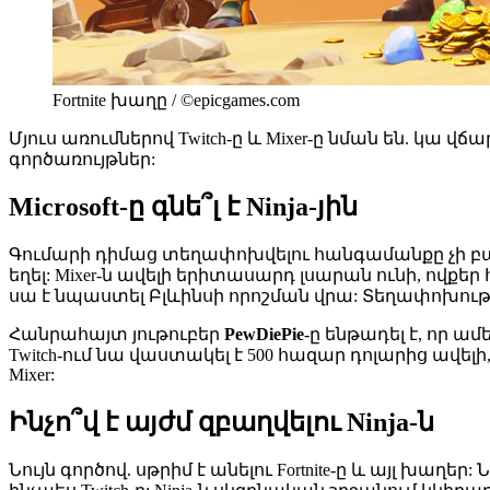
Fortnite խաղը / ©epicgames.com
Մյուս առումներով Twitch-ը և Mixer-ը նման են. կ
գործառույթներ:
Microsoft-ը գնե՞լ է Ninja-յին
Գումարի դիմաց տեղափոխվելու հանգամանքը չի բաց
եղել: Mixer-ն ավելի երիտասարդ լսարան ունի, ովք
սա է նպաստել Բլևինսի որոշման վրա: Տեղափոխությ
Հանրահայտ յութուբեր
PewDiePie
-ը ենթադել է, որ ամ
Twitch-ում նա վաստակել է 500 հազար դոլարից ավել
Mixer:
Ինչո՞վ է այժմ զբաղվելու Ninja-ն
Նույն գործով. սթրիմ է անելու Fortnite-ը և այլ խա