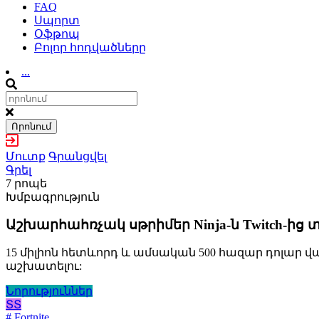
FAQ
Սպորտ
Օֆթոպ
Բոլոր հոդվածները
...
Որոնում
Մուտք
Գրանցվել
Գրել
7 րոպե
Խմբագրություն
Աշխարհահռչակ սթրիմեր Ninja-ն Twitch-ից տ
15 միլիոն հետևորդ և ամսական 500 հազար դոլար վ
աշխատելու:
Նորություններ
ՏՏ
# Fortnite