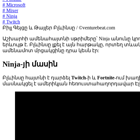
# Microsoft
# Mixer
# Ninja
# Twitch
Բիլլ Գեյցը և Թայլեր Բլևինսը / ©venturebeat.com
Աշխարհի ամենահայտնի սթրիմերը՝ Ninja անունը կրո
երևույթ է. Բլևինսը լքել է այն հարթակը, որտեղ տև
ամենամոտ մրցակցինը դրա կեսն էր:
Ninja-յի մասին
Բլևինսը հայտնի է դարձել
Twitch
-ի և
Fortnite
-ում խաղ
մասնակցել է ամերիկյան հեռուստահաղորդավար Էլեն Դ