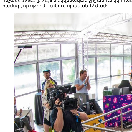
ինչպես Twitch-ը: Ninja-ն սկզբնական շրջանում կկիր
համար, որ սթրիմ է անում օրական 12 ժամ: