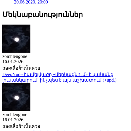
20.06.2020, 20:09
Մեկնաբանություններ
zomhlengone
16.01.2026
ถอดเสื้อผ้าเห็นควย
DeepNude հավելվածը «մերկացնում» է կանանց
լուսանկարում. ինչպես է այն աշխատում (+upd.)
zomhlengone
16.01.2026
ถอดเสื้อผ้าเห็นควย