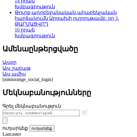
14 րոպե
Խմբագրություն
Թուրք-ադրբեջանական ահաբեկչական
հարձակումն Արցախի ուղղությամբ. օր 3.
ԹԱՐՄԱՑՎՈՂ
10 րոպե
Խմբագրություն
Ամենաընթերցվածը
Այսօր
Այս շաբաթ
Այս ամիս
[miniorange_social_login]
Մեկնաբանությունները
Գրել մեկնաբանություն
ուղարկեք
ուղարկեք
Lancaster