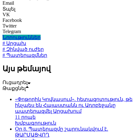
Email
Տպել
VK
Facebook
Twitter
Telegram
Նորություններ
# Արցախ
# Զինված ուժեր
# Պատերազմներ
Այս թեմայով
Ուցադրել
Թաքցնել
«Փոթորիկ Կովկասում». հետազոտություն, թե
ինչպես են Հայաստանն ու Ադրբեջանը
պատերազմել Արցախում
11 րոպե
Խմբագրություն
Օր 8. Պատերազմը շարունակվում է.
ԹԱՐՄԱՑՎՈՂ