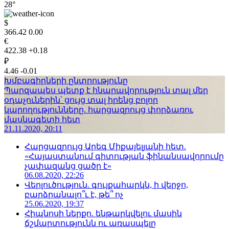
28°
$
366.42
0.00
€
422.38
+0.18
₽
4.46
-0.01
Խմբագիրների ընտրությունը
Պարզապես պետք է հնարավորություն տալ մեր
օդաչուներին՝ ցույց տալ իրենց բոլոր
կարողությունները. հարցազրույց փորձառու
մասնագետի հետ
21.11.2020, 20:11
Հարցազրույց Արեգ Միքայելյանի հետ.
«Հայաստանում գիտության ֆինանսավորումը
չափազանց ցածր է»
06.08.2020, 22:26
Վերլուծություն. գույքահարկն, ի վերջո,
բարձրանալո՞ւ է, թե՞ ոչ
25.06.2020, 19:37
Հիպնոսի ներքո. ենթարկվելու մասին
ճշմարտությունն ու առասպելը