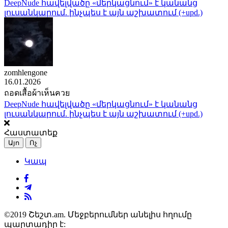
DeepNude հավելվածը «մերկացնում» է կանանց
լուսանկարում. ինչպես է այն աշխատում (+upd.)
zomhlengone
16.01.2026
ถอดเสื้อผ้าเห็นควย
DeepNude հավելվածը «մերկացնում» է կանանց
լուսանկարում. ինչպես է այն աշխատում (+upd.)
Հաստատեք
Այո
Ոչ
Կապ
©2019 Շեշտ.am. Մեջբերումներ անելիս հղումը
պարտադիր է: