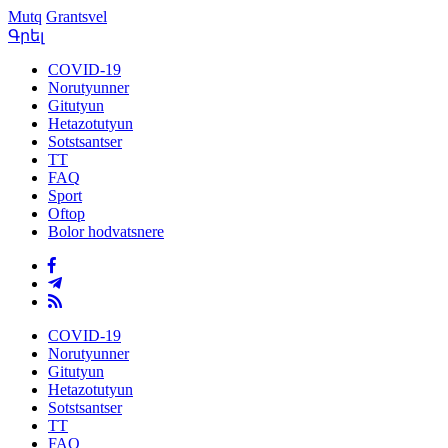
Mutq
Grantsvel
Գրել
COVID-19
Norutyunner
Gitutyun
Hetazotutyun
Sotstsantser
TT
FAQ
Sport
Oftop
Bolor hodvatsnere
COVID-19
Norutyunner
Gitutyun
Hetazotutyun
Sotstsantser
TT
FAQ