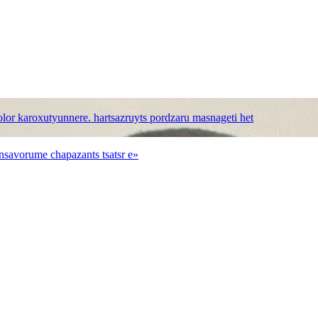
bolor karoxutyunnere. hartsazruyts pordzaru masnageti het
nsavorume chapazants tsatsr e»