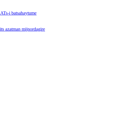
 AATs-i batsahaytume
its azatman mijnordagire