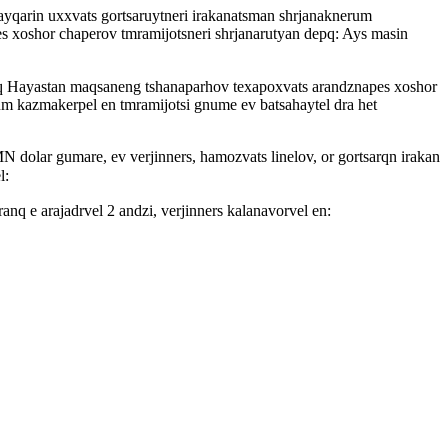
ayqarin uxxvats gortsaruytneri irakanatsman shrjanaknerum
s xoshor chaperov tmramijotsneri shrjanarutyan depq: Ays masin
inq Hayastan maqsaneng tshanaparhov texapoxvats arandznapes xoshor
m kazmakerpel en tmramijotsi gnume ev batsahaytel dra het
dolar gumare, ev verjinners, hamozvats linelov, or gortsarqn irakan
l:
 e arajadrvel 2 andzi, verjinners kalanavorvel en: