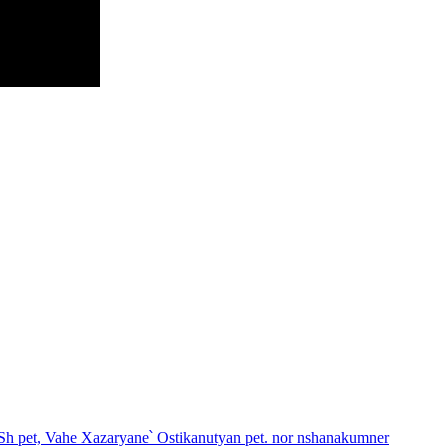
h pet, Vahe Xazaryane՝ Ostikanutyan pet. nor nshanakumner