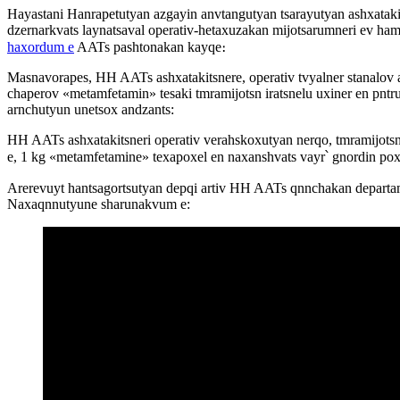
Hayastani Hanrapetutyan azgayin anvtangutyan tsarayutyan ashxataki
dzernarkvats laynatsaval operativ-hetaxuzakan mijotsarumneri ev ha
haxordum e
AATs pashtonakan kayqe։
Masnavorapes, HH AATs ashxatakitsnere, operativ tvyalner stanalov 
chaperov «metamfetamin» tesaki tmramijotsn iratsnelu uxiner en pnt
arnchutyun unetsox andzants:
HH AATs ashxatakitsneri operativ verahskoxutyan nerqo, tmramijotsn
e, 1 kg «metamfetamine» texapoxel en naxanshvats vayr՝ gnordin poxa
Arerevuyt hantsagortsutyan depqi artiv HH AATs qnnchakan departame
Naxaqnnutyune sharunakvum e: