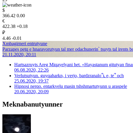
$
366.42
0.00
€
422.38
+0.18
₽
4.46
-0.01
Xmbagirneri entrutyune
Parzapes petq e hnaravorutyun tal mer odachunerin՝ tsuyts tal irents 
21.11.2020, 20:11
Hartsazruyts Areg Miqayelyani het. «Hayastanum gitutyan fina
06.08.2020, 22:26
Verlutsutyun. guyqaharkn, i verjo, bardzranalo՞ւ e, te՞ och
25.06.2020, 19:37
Hipnosi nerqo. entarkvelu masin tshshmartutyunn u araspele
20.06.2020, 20:09
Meknabanutyunner