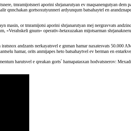
tsnere, tmramijotsneri aporini shrjanarutyan ev maqsanengutyan dem p
malir qnnchakan gortsoxutyunneri ardyunqum batsahaytel en arandznape
ayn masin, or tmramijotsi aporini shrjanarutyan mej nergravvats andz
rum, «Verahskeli gnum» operativ-hetaxuzakan mijotsarman shrjanakneru
 iratsnox andzants nerkayatsvel e gnman hamar naxatesvats 50.000 AMN 
ntselu hamar, orits anmijapes heto batsahaytvel ev berman en entarkve
ntum harutsvel e qreakan gorts՝ hamapatasxan hodvatsnerov: Mexadranq