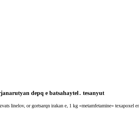
janarutyan depq e batsahaytel․ tesanyut
s linelov, or gortsarqn irakan e, 1 kg «metamfetamine» texapoxel en 