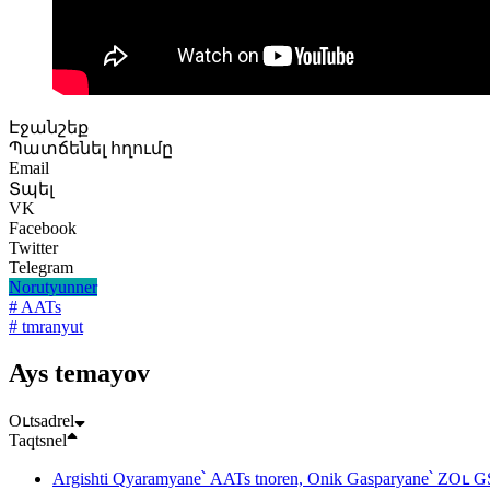
Էջանշեք
Պատճենել հղումը
Email
Տպել
VK
Facebook
Twitter
Telegram
Norutyunner
# AATs
# tmranyut
Ays temayov
Oւtsadrel
Taqtsnel
Argishti Qyaramyane՝ AATs tnoren, Onik Gasparyane՝ ZOւ GS