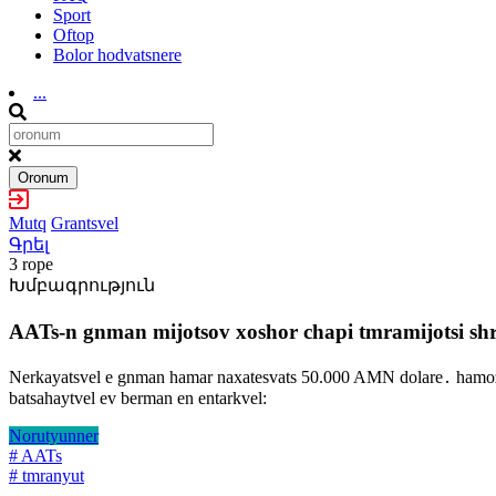
Sport
Oftop
Bolor hodvatsnere
...
Oronum
Mutq
Grantsvel
Գրել
3 rope
Խմբագրություն
AATs-n gnman mijotsov xoshor chapi tmramijotsi shr
Nerkayatsvel e gnman hamar naxatesvats 50.000 AMN dolare․ hamozvat
batsahaytvel ev berman en entarkvel:
Norutyunner
# AATs
# tmranyut