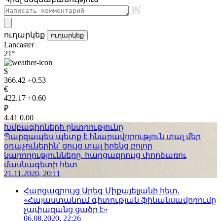
ուղարկեք
ուղարկեք
Lancaster
21°
$
366.42
+0.53
€
422.17
+0.60
₽
4.41
0.00
Խմբագիրների ընտրությունը
Պարզապես պետք է հնարավորություն տալ մեր
օդաչուներին՝ ցույց տալ իրենց բոլոր
կարողությունները. հարցազրույց փորձառու
մասնագետի հետ
21.11.2020, 20:11
Հարցազրույց Արեգ Միքայելյանի հետ.
«Հայաստանում գիտության ֆինանսավորումը
չափազանց ցածր է»
06.08.2020, 22:26