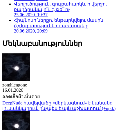
Վերլուծություն. գույքահարկն, ի վերջո,
բարձրանալո՞ւ է, թե՞ ոչ
25.06.2020, 19:37
Հիպնոսի ներքո. ենթարկվելու մասին
ճշմարտությունն ու առասպելը
20.06.2020, 20:09
Մեկնաբանություններ
zomhlengone
16.01.2026
ถอดเสื้อผ้าเห็นควย
DeepNude հավելվածը «մերկացնում» է կանանց
լուսանկարում. ինչպես է այն աշխատում (+upd.)