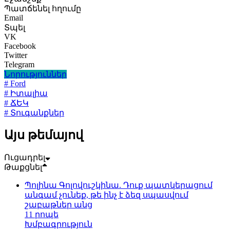
Պատճենել հղումը
Email
Տպել
VK
Facebook
Twitter
Telegram
Նորություններ
# Ford
# Իտալիա
# ՃԵԿ
# Տուգանքներ
Այս թեմայով
Ուցադրել
Թաքցնել
Պոլինա Գոլովուշկինա. Դուք պատկերացում
անգամ չունեք, թե ինչ է ձեզ սպասվում
շաբաթներ անց
11 րոպե
Խմբագրություն