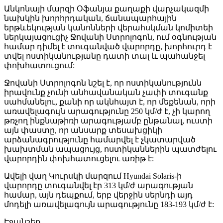
Անկոնայի մարզի Օֆանյա քաղաքի վարչակազմի
նախկին խորհրդական, ճանապարհային
երթևեկության կանոնների վերահսկման կոմիտեի
ներկայացուցիչ Ջովանի Ստրոլոգոն, ում օգնության
համար դիմել է տուգանված վարորդը, խորհուրդ է
տվել ոստիկանությանը դատի տալ և պահանջել
փոխհատուցում:
Ջովանի Ստրոլոգոն նշել է, որ ոստիկանությունն
իրավունք չունի անհավանական չափի տուգանք
սահմանելու, քանի որ ակնհայտ է, որ մեքենան, որի
առավելագույն արագությունը 250 կմ/ժ է, չի կարող
թռչող ինքնաթիռի արագությամբ ընթանալ, ուստի
այն փաստը, որ անսարք տեսախցիկի
արձանագրությունը համարվել է չկատարված
խախտման ապացույց, ոստիկաններին պատժելու
վարորդին փոխհատուցելու առիթ է:
Ավելի վաղ Կուրսկի մարզում Hyundai Solaris-ի
վարորդը տուգանվել էր 313 կմ/ժ արագության
համար, այն դեպքում, երբ վերջին սերնդի այդ
մոդելի առավելագույն արագությունը 183-193 կմ/ժ է:
Էջանշեք