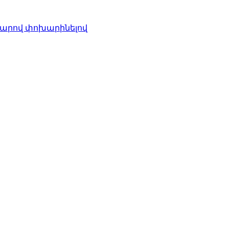
րպարով փոխարինելով