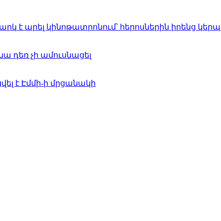
ջարկ է արել կինոթատրոնում՝ հերոսներին իրենց կե
ա դեռ չի ամուսնացել
ել է Էմմի-ի մրցանակի