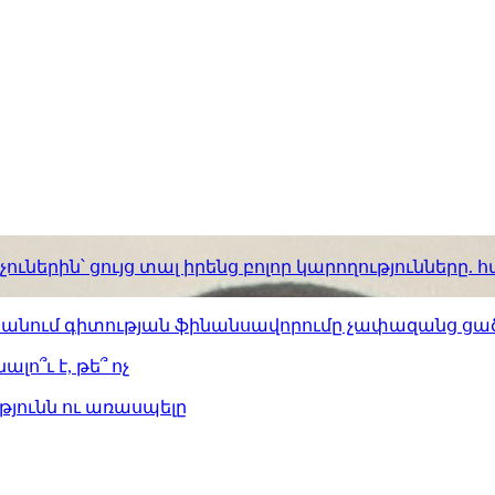
ւներին՝ ցույց տալ իրենց բոլոր կարողությունները
ստանում գիտության ֆինանսավորումը չափազանց ցած
լո՞ւ է, թե՞ ոչ
թյունն ու առասպելը