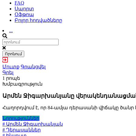
FAQ
Սպորտ
Օֆթոպ
Բոլոր հոդվածները
...
Որոնում
Մուտք
Գրանցվել
Գրել
1 րոպե
Խմբագրություն
Արմեն Ջիգարխանյանը վերակենդանացման
Հաղորդվում է, որ 84-ամյա դերասանի վիճակը ծանր է
Նորություններ
# Արմեն Ջիգարխանյան
# Դերասաններ
# Ինսուլտ