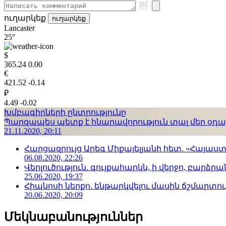
ուղարկեք
ուղարկեք
Lancaster
25°
$
365.24
0.00
€
421.52
-0.14
₽
4.49
-0.02
Խմբագիրների ընտրությունը
Պարզապես պետք է հնարավորություն տալ մեր օդաչո
21.11.2020, 20:11
Հարցազրույց Արեգ Միքայելյանի հետ. «Հայա
06.08.2020, 22:26
Վերլուծություն. գույքահարկն, ի վերջո, բարձրանա
25.06.2020, 19:37
Հիպնոսի ներքո. ենթարկվելու մասին ճշմարտու
20.06.2020, 20:09
Մեկնաբանություններ