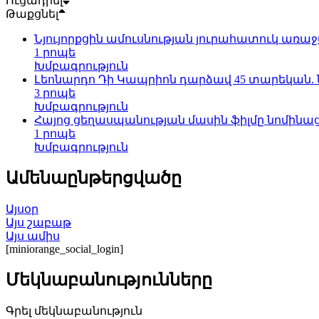
Ուցադրել
Թաքցնել
Նյույորքցին ամուսնության յուրահատուկ առա
1 րոպե
Խմբագրություն
Լեոնարդո Դի Կապրիոն դարձավ 45 տարեկան. ն
3 րոպե
Խմբագրություն
Հայոց ցեղասպանության մասին ֆիլմը նոմինացվ
1 րոպե
Խմբագրություն
Ամենաընթերցվածը
Այսօր
Այս շաբաթ
Այս ամիս
[miniorange_social_login]
Մեկնաբանությունները
Գրել մեկնաբանություն