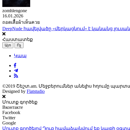
zomhlengone
16.01.2026
ถอดเสื้อผ้าเห็นควย
DeepNude հավելվածը «մերկացնում» է կանանց լուսան
Հաստատեք
Այո
Ոչ
Կապ
©2019 Շեշտ.am. Մեջբերումներ անելիս հղումը պարտա
Designed by
Flatstudio
Մուտք գործեք
Вконтакте
Facebook
Twitter
Google
Մուտք գործելով Դուք համաձայնվում եք կայքի
օգտա