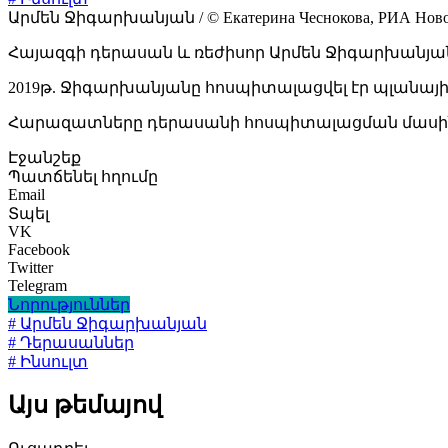
Արմեն Ջիգարխանյան / © Екатерина Чеснокова, РИА Нов
Հայազգի դերասան և ռեժիսոր Արմեն Ջիգարխանյան
2019թ. Ջիգարխանյանը հոսպիտալացվել էր պլանայի
Հարազատները դերասանի հոսպիտալացման մասին տ
Էջանշեք
Պատճենել հղումը
Email
Տպել
VK
Facebook
Twitter
Telegram
Նորություններ
# Արմեն Ջիգարխանյան
# Դերասաններ
# Ինսուլտ
Այս թեմայով