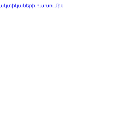
ալակտիկաների բախումից