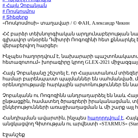
# Հայկ Չոբանյան
# Ռոսկոսմոս
# Տիեզերք
«Ռոսկոսմոսի» տաղավար / © ФAH, Александр Чикин
ՀՀ բարձր տեխնոլոգիական արդյունաբերության 
գլխավոր տնօրեն Դմիտրի Ռոգոզինի հետ քննարկե
վերաբերվող հարցեր։
Ինչպես հաղորդվում է, նախարարի պաշտոնակատար
հետազոտում» խորագիրը կրող GLEX-2021 միջազգայ
Հայկ Չոբանյանը շեշտել է, որ Հայաստանում տիեզ
համար բարենպաստ պայմաններ են սահմանված, մա
օրենսդրությամբ հարկային արտոնություններ են 
Չոբանյանն ու Ռոգոզինն անդրադարձել են նաև 
ընթացքին, համատեղ ծրագրերի իրականացման, տ
ընկերությունների առաջխաղացման և մի շարք այլ 
Հանդիպման ավարտին, ինչպես
հաղորդվում է
, Հայ
անցկացվող Գիտության ու արվեստի «STARMUS» (Stars
Էջանշեք