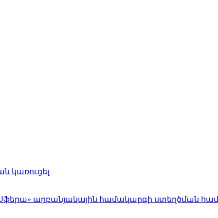
ն կառուցել
ել՝ «Սֆերա» արբանյակային համակարգի ստեղծման հա