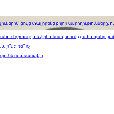
ւներին՝ ցույց տալ իրենց բոլոր կարողությունները
ստանում գիտության ֆինանսավորումը չափազանց ցած
լո՞ւ է, թե՞ ոչ
թյունն ու առասպելը