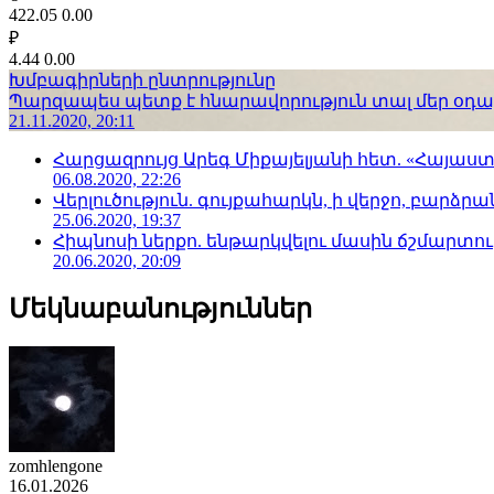
422.05
0.00
₽
4.44
0.00
Խմբագիրների ընտրությունը
Պարզապես պետք է հնարավորություն տալ մեր օդաչո
21.11.2020, 20:11
Հարցազրույց Արեգ Միքայելյանի հետ. «Հայա
06.08.2020, 22:26
Վերլուծություն. գույքահարկն, ի վերջո, բարձրանա
25.06.2020, 19:37
Հիպնոսի ներքո. ենթարկվելու մասին ճշմարտու
20.06.2020, 20:09
Մեկնաբանություններ
zomhlengone
16.01.2026