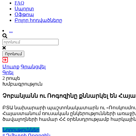
FAQ
Սպորտ
Օֆթոպ
Բոլոր հոդվածները
...
Որոնում
Մուտք
Գրանցվել
Գրել
2 րոպե
Խմբագրություն
Չոբանյանն ու Ռոգոզինը քննարկել են Հա
ԲՏԱ նախարարի պաշտոնակատարն ու «Ռոսկոսմոսի
Հայաստանում ռուսական ընկերությունների առաջխաղ
ծավալողների համար ՀՀ օրենսդրությամբ հարկային
Նորություններ
# Դմիտրի Ռոգոզին