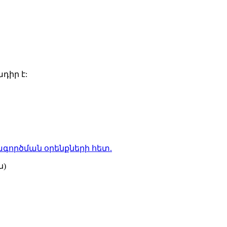
դիր է:
գործման օրենքների
հետ.
ն)