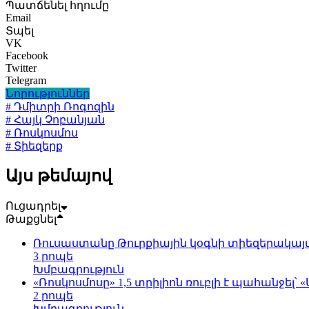
Պատճենել հղումը
Email
Տպել
VK
Facebook
Twitter
Telegram
Նորություններ
# Դմիտրի Ռոգոզին
# Հայկ Չոբանյան
# Ռոսկոսմոս
# Տիեզերք
Այս թեմայով
Ուցադրել
Թաքցնել
Ռուսաստանը Թուրքիային կօգնի տիեզերակայա
3 րոպե
Խմբագրություն
«Ռոսկոսմոսը» 1,5 տրիլիոն ռուբլի է պահանջ
2 րոպե
Խմբագրություն