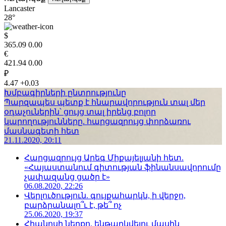
Lancaster
28°
$
365.09
0.00
€
421.94
0.00
₽
4.47
+0.03
Խմբագիրների ընտրությունը
Պարզապես պետք է հնարավորություն տալ մեր
օդաչուներին՝ ցույց տալ իրենց բոլոր
կարողությունները. հարցազրույց փորձառու
մասնագետի հետ
21.11.2020, 20:11
Հարցազրույց Արեգ Միքայելյանի հետ.
«Հայաստանում գիտության ֆինանսավորումը
չափազանց ցածր է»
06.08.2020, 22:26
Վերլուծություն. գույքահարկն, ի վերջո,
բարձրանալո՞ւ է, թե՞ ոչ
25.06.2020, 19:37
Հիպնոսի ներքո. ենթարկվելու մասին