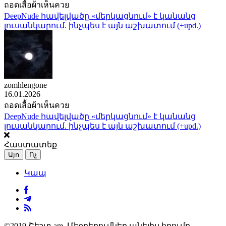
ถอดเสื้อผ้าเห็นควย
DeepNude հավելվածը «մերկացնում» է կանանց
լուսանկարում. ինչպես է այն աշխատում (+upd.)
zomhlengone
16.01.2026
ถอดเสื้อผ้าเห็นควย
DeepNude հավելվածը «մերկացնում» է կանանց
լուսանկարում. ինչպես է այն աշխատում (+upd.)
Հաստատեք
Այո
Ոչ
Կապ
©2019 Շեշտ.am. Մեջբերումներ անելիս հղումը