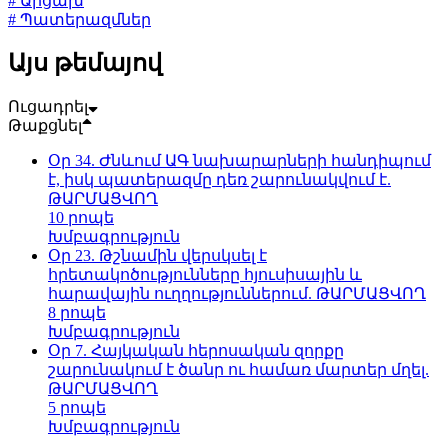
# Արցախ
# Պատերազմներ
Այս թեմայով
Ուցադրել
Թաքցնել
Օր 34. Ժնևում ԱԳ նախարարների հանդիպում
է, իսկ պատերազմը դեռ շարունակվում է.
ԹԱՐՄԱՑՎՈՂ
10 րոպե
Խմբագրություն
Օր 23. Թշնամին վերսկսել է
հրետակոծությունները հյուսիսային և
հարավային ուղղություններում. ԹԱՐՄԱՑՎՈՂ
8 րոպե
Խմբագրություն
Օր 7. Հայկական հերոսական զորքը
շարունակում է ծանր ու համառ մարտեր մղել.
ԹԱՐՄԱՑՎՈՂ
5 րոպե
Խմբագրություն