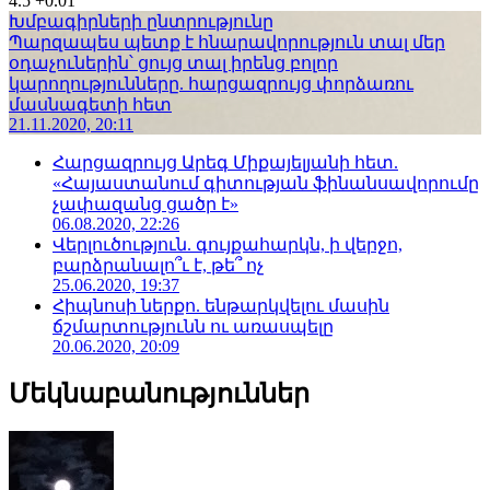
4.5
+0.01
Խմբագիրների ընտրությունը
Պարզապես պետք է հնարավորություն տալ մեր
օդաչուներին՝ ցույց տալ իրենց բոլոր
կարողությունները. հարցազրույց փորձառու
մասնագետի հետ
21.11.2020, 20:11
Հարցազրույց Արեգ Միքայելյանի հետ.
«Հայաստանում գիտության ֆինանսավորումը
չափազանց ցածր է»
06.08.2020, 22:26
Վերլուծություն. գույքահարկն, ի վերջո,
բարձրանալո՞ւ է, թե՞ ոչ
25.06.2020, 19:37
Հիպնոսի ներքո. ենթարկվելու մասին
ճշմարտությունն ու առասպելը
20.06.2020, 20:09
Մեկնաբանություններ