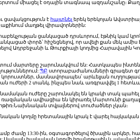
երտում միացել է օդային տագնապ ազդանշանը։ Քաղ
ւ ցավակցություն է
հայտնել
երեկ երեկոյան Ավստրիա
քինում մաղթել վիրավորներին:
եկչության ցանկացած դրսևորում, էթնիկ կամ կր
կացած փորձ՝ հիշեցնելով, որ ավելի քան մեկ ամիս 
րելով Ադրբեջանի և Թուրքիայի կողմից Հարավային Կ
մ մարտերը շարունակվում են: Հատկապես ինտենսի
ւթյուններում:
ՊԲ
ստորաբաժանումների գրագետ գոր
ի կորուստներ, մասնավորապես՝ արևելյան ուղղությամ
կան ուժերի 2 տանկ, ինչպես նաև առգրավվել 1 հետ
շնամական ուժերը շարունակել են կրակի տակ պահ
ը ռազմական ավիացիա են կիրառել Մարտունի քաղաքի 
 հրթիռ։Նախնական տվյալներով տուժածներ չկան։
անական կողմը հրետանային կրակ է վարել հայկական
ամբ ժամը 13:30-ին, օգտագործելով ծխային արկեր, հ
ը: Սակայն հայկական կողմի հրանոթային և ականանետ