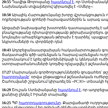
20:55
Դավիթ Թորոսյանը
հայտնում է
, որ Ստեփանակ
Նախնական տվյալներով կիրառվել է «Սմերչ»։
18:50
Արայիկ Հարությունյանը խորը վշտակցություն ո
ողբերգության զոհերի հարազատներին և արագ ապա
Արցախի նախագահը խստորեն դատապարտել է ահաբ
բնակչությանը դիտավորությամբ թիրախավորելու ցան
նույնպես ահաբեկչության թիրախ է դարձել՝ պայքա
նկրտումների ու փորձերի դեմ:
18:43
Ադրբեջանաարցախյան հակամարտության գոտու
ճակատային գծի արևելյան և հարավ-արևելյան ուղղո
շարունակում է կրել զինտեխնիկայի և կենդանի ուժ
ստորաբաժանումների կողմից ոչնչացվել է թշնամա
17:27
Մարտական գործողություններին զուգահեռ` թ
հաղորդմամբ
՝ օրվա ընթացքում թշնամական ուժեր
Շահումյանի շրջանում կիրառել են «РСЗО» տեսակի
16:29
Շուշան Ստեփանյանը
հայտնում է
, որ ադրբեջ
քանիսը ընկել է Իրանի տարածք:
16:25
ՊԲ
հաղորդագրությունը
. Քարվաճառի ուղղությ
օրվա ընթացքում իր զոհված զինծառայողների դիեր