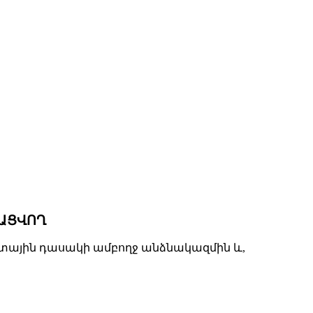
ՄԱՑՎՈՂ
նետային դասակի ամբողջ անձնակազմին և,