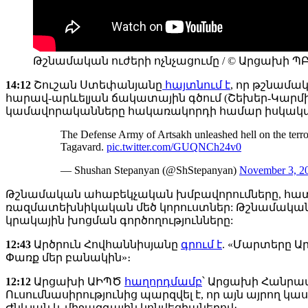
Թշնամական ուժերի ոչնչացումը / © Արցախի Պ
14:12
Շուշան Ստեփանյանը
հայտնում է
, որ թշնամակ
հարավ-արևելյան ճակատային գծում (Շեխեր-Կարմիր
կամավորականները հակառակորդի համար իսկական 
The Defense Army of Artsakh unleashed hell on the terror
Tagavard.
pic.twitter.com/GUQNCh24v0
— Shushan Stepanyan (@ShStepanyan)
November 3, 2
Թշնամական ահաբեկչական խմբավորումները, հատու
ռազմատեխնիկական մեծ կորուստներ: Թշնամական 
կրակային խոցման գործողությունները:
12:43
Արծրուն Հովհաննիսյանը
գրում է
. «Մարտերը Ա
Փառք մեր բանակին»։
12:12
Արցախի ԱԻՊԾ
հաղորդմամբ
՝ Արցախի Հանրա
Ուսումնասիրությունից պարզվել է, որ այն այրող կա
Ժնևյան և միջազգային կոնվեցիաներով։