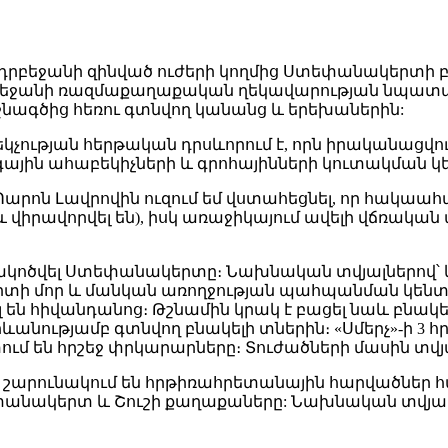
 Ադրբեջանի զինված ուժերի կողմից Ստեփանակերտի
դրբեջանի ռազմաքաղաքական ղեկավարության նպատակ
ագծից հեռու գտնվող կանանց և երեխաներին:
չության հերթական դրսևորում է, որն իրականացվում
գային ահաբեկիչների և գրոհայինների կուտակման կ
«Պարոն Լավրովին ուզում եմ վստահեցնել, որ հակաա
 և վիրավորվել են), իսկ առաջիկայում ավելի վճռական
ռակոծվել Ստեփանակերտը։ Նախնական տվյալներով՝ 
րտի մոր և մանկան առողջության պահպանման կենտր
 են հիվանդանոց։ Թշնամին կրակ է բացել նաև բնակե
ությամբ գտնվող բնակելի տներին։ «Սմերչ»-ի 3 հրթի
ում են հրշեջ փրկարարները։ Տուժածների մասին տվյա
ը շարունակում են հրթիռահրետանային հարվածներ 
փանակերտ և Շուշի քաղաքաները: Նախնական տվյալ