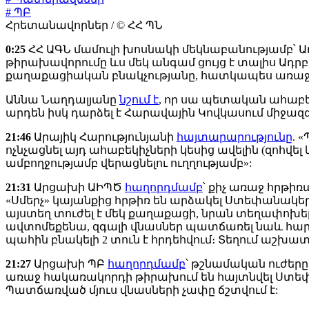
# ՊԲ
Հրետանավորներ / © ՀՀ ՊՆ
0:25
ՀՀ ԱԳՆ մամուլի խոսնակի մեկնաբանությամբ՝
թիրախավորումը ևս մեկ անգամ ցույց է տալիս Ա
քաղաքացիական բնակչությանը, հատկապես առաջն
Աննա Նաղդալյանը
նշում է
, որ սա պետական ահաբեկ
արդեն իսկ դարձել է Հարավային Կովկասում միջազ
21:46
Արայիկ Հարությունյանի
հայտարարությունը
. 
ոչնչացնել այդ ահաբեկիչների կեսից ավելին (զոհվել
ամբողջությամբ վերացնելու ուղղությամբ»:
21:31
Արցախի ԱԻՊԾ
հաղորդմամբ
՝ քիչ առաջ հրթի
«Սմերչ» կայանքից հրթիռ են արձակել Ստեփանակե
այստեղ տուժել է մեկ քաղաքացի, նրան տեղափոխել
ավտոմեքենա, զգալի վնասներ պատճառել նաև հարևան
պահին բնակելի 2 տուն է հրդեհվում։ Տեղում աշխատ
21:27
Արցախի ՊԲ
հաղորդմամբ
՝ թշնամական ուժեր
առաջ հակառակորդի թիրախում են հայտնվել Ստե
Պատճառված մյուս վնասների չափը ճշտվում է: