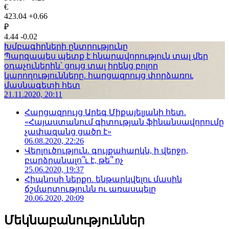
€
423.04
+0.66
₽
4.44
-0.02
Խմբագիրների ընտրությունը
Պարզապես պետք է հնարավորություն տալ մեր
օդաչուներին՝ ցույց տալ իրենց բոլոր
կարողությունները. հարցազրույց փորձառու
մասնագետի հետ
21.11.2020, 20:11
Հարցազրույց Արեգ Միքայելյանի հետ.
«Հայաստանում գիտության ֆինանսավորումը
չափազանց ցածր է»
06.08.2020, 22:26
Վերլուծություն. գույքահարկն, ի վերջո,
բարձրանալո՞ւ է, թե՞ ոչ
25.06.2020, 19:37
Հիպնոսի ներքո. ենթարկվելու մասին
ճշմարտությունն ու առասպելը
20.06.2020, 20:09
Մեկնաբանություններ