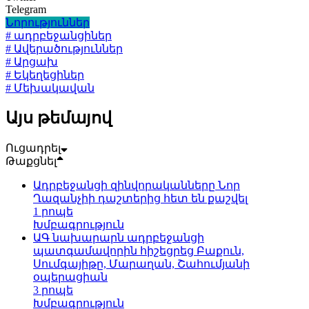
Telegram
Նորություններ
# ադրբեջանցիներ
# Ավերածություններ
# Արցախ
# Եկեղեցիներ
# Մեխակավան
Այս թեմայով
Ուցադրել
Թաքցնել
Ադրբեջանցի զինվորականները Նոր
Ղազանչիի դաշտերից հետ են քաշվել
1 րոպե
Խմբագրություն
ԱԳ նախարարն ադրբեջանցի
պատգամավորին հիշեցրեց Բաքուն,
Սումգայիթը, Մարաղան, Շահումյանի
օպերացիան
3 րոպե
Խմբագրություն