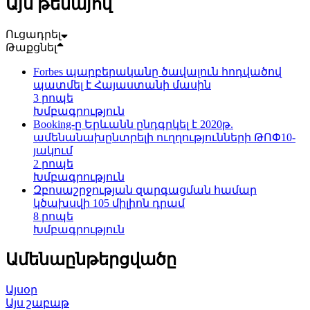
Այս թեմայով
Ուցադրել
Թաքցնել
Forbes պարբերականը ծավալուն հոդվածով
պատմել է Հայաստանի մասին
3 րոպե
Խմբագրություն
Booking-ը Երևանն ընդգրկել է 2020թ.
ամենանախընտրելի ուղղությունների ԹՈՓ10-
յակում
2 րոպե
Խմբագրություն
Զբոսաշրջության զարգացման համար
կծախսվի 105 միլիոն դրամ
8 րոպե
Խմբագրություն
Ամենաընթերցվածը
Այսօր
Այս շաբաթ