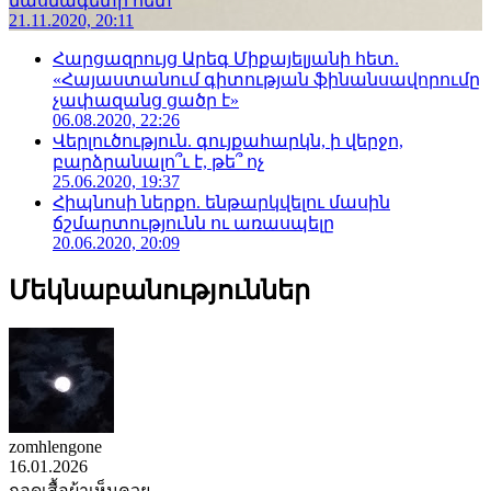
մասնագետի հետ
21.11.2020, 20:11
Հարցազրույց Արեգ Միքայելյանի հետ.
«Հայաստանում գիտության ֆինանսավորումը
չափազանց ցածր է»
06.08.2020, 22:26
Վերլուծություն. գույքահարկն, ի վերջո,
բարձրանալո՞ւ է, թե՞ ոչ
25.06.2020, 19:37
Հիպնոսի ներքո. ենթարկվելու մասին
ճշմարտությունն ու առասպելը
20.06.2020, 20:09
Մեկնաբանություններ
zomhlengone
16.01.2026
ถอดเสื้อผ้าเห็นควย