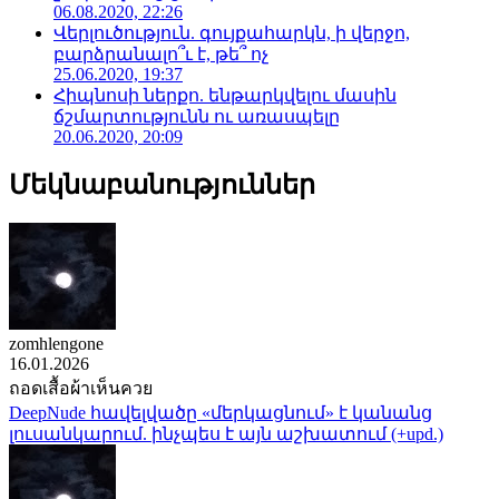
06.08.2020, 22:26
Վերլուծություն. գույքահարկն, ի վերջո,
բարձրանալո՞ւ է, թե՞ ոչ
25.06.2020, 19:37
Հիպնոսի ներքո. ենթարկվելու մասին
ճշմարտությունն ու առասպելը
20.06.2020, 20:09
Մեկնաբանություններ
zomhlengone
16.01.2026
ถอดเสื้อผ้าเห็นควย
DeepNude հավելվածը «մերկացնում» է կանանց
լուսանկարում. ինչպես է այն աշխատում (+upd.)