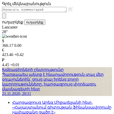
Գրել մեկնաբանություն
ուղարկեք
ուղարկեք
Lancaster
28°
$
366.17
0.00
€
423.46
+0.42
₽
4.45
+0.01
Խմբագիրների ընտրությունը
Պարզապես պետք է հնարավորություն տալ մեր
օդաչուներին՝ ցույց տալ իրենց բոլոր
կարողությունները. հարցազրույց փորձառու
մասնագետի հետ
21.11.2020, 20:11
Հարցազրույց Արեգ Միքայելյանի հետ.
«Հայաստանում գիտության ֆինանսավորումը
չափազանց ցածր է»