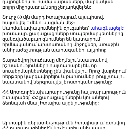
դպրոցներն ու համալսարանները, մարզական
բոլոր միջոցառումները չեղարկվել են:
Շուրջ 60 մլն մարդ Իտալիայում, այսպիսով,
հայտնվել է մեկուսացման մեջ:
Սահմանափակումներին զուգահեռ`
ահագնացել է
խուճապը. քաղաքացիները սուպերմարկետներից
զանգվածաբար գնումներ են կատարում՝
հիմնականում ախտահանող միջոցներ, առաջին
անհրաժեշտության պարագաներ, ալկոհոլ:
Տարածվող խուճապը մեղմելու նպատակով
իշխանությունները հայտարարել են, որ
սուպերմարկետները չեն փակվելու: Որոշ վայրերում
հերթերը կարգավորելու և բախումներ թույլ չտալու
նպատակով ներգրավվել է ոստիկանությունը:
ՀՀ Արտգործնախարարությունը հայտարարություն
է տարածել՝ ՀՀ քաղաքացիներին կոչ անելով
ձեռնպահ մնալ Իտալիա այցելությունից:
Արտաքին գերատեսչությունն Իտալիայում գտնվող
ՀՀ քաղաքացիներին կոչ է արել անհապաղ