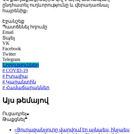
ընդհատել ուղևորությունը և վերադառնալ
հայրենիք։
Էջանշեք
Պատճենել հղումը
Email
Տպել
VK
Facebook
Twitter
Telegram
Նորություններ
# COVID-19
# Իտալիա
# Կարանտին
# Համաճարակներ
Այս թեմայով
Ուցադրել
Թաքցնել
«Յուրաքանչյուրը վարվում էր այնպես, ինչպես