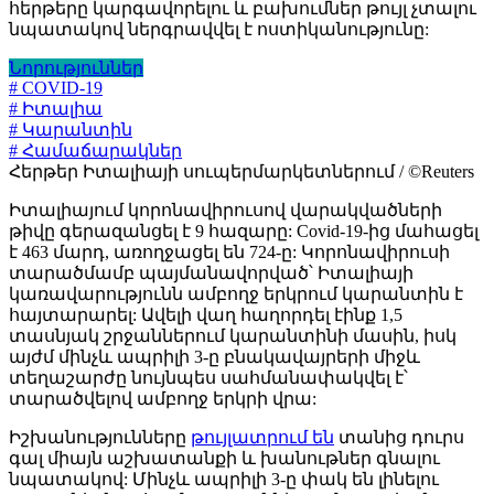
հերթերը կարգավորելու և բախումներ թույլ չտալու
նպատակով ներգրավվել է ոստիկանությունը:
Նորություններ
# COVID-19
# Իտալիա
# Կարանտին
# Համաճարակներ
Հերթեր Իտալիայի սուպերմարկետներում / ©Reuters
Իտալիայում կորոնավիրուսով վարակվածների
թիվը գերազանցել է 9 հազարը: Covid-19-ից մահացել
է 463 մարդ, առողջացել են 724-ը: Կորոնավիրուսի
տարածմամբ պայմանավորված՝ Իտալիայի
կառավարությունն ամբողջ երկրում կարանտին է
հայտարարել: Ավելի վաղ հաղորդել էինք 1,5
տասնյակ շրջաններում կարանտինի մասին, իսկ
այժմ մինչև ապրիլի 3-ը բնակավայրերի միջև
տեղաշարժը նույնպես սահմանափակվել է՝
տարածվելով ամբողջ երկրի վրա:
Իշխանությունները
թույլատրում են
տանից դուրս
գալ միայն աշխատանքի և խանութներ գնալու
նպատակով: Մինչև ապրիլի 3-ը փակ են լինելու