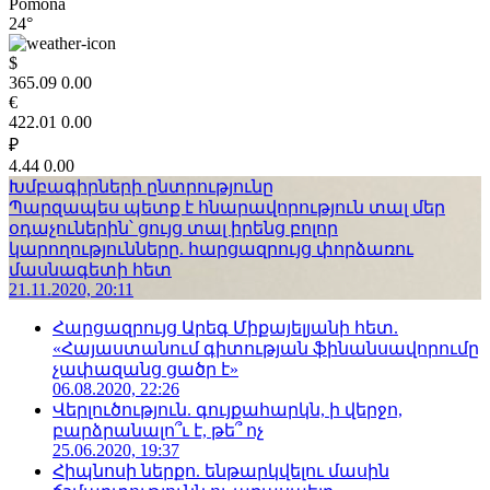
Pomona
24°
$
365.09
0.00
€
422.01
0.00
₽
4.44
0.00
Խմբագիրների ընտրությունը
Պարզապես պետք է հնարավորություն տալ մեր
օդաչուներին՝ ցույց տալ իրենց բոլոր
կարողությունները. հարցազրույց փորձառու
մասնագետի հետ
21.11.2020, 20:11
Հարցազրույց Արեգ Միքայելյանի հետ.
«Հայաստանում գիտության ֆինանսավորումը
չափազանց ցածր է»
06.08.2020, 22:26
Վերլուծություն. գույքահարկն, ի վերջո,
բարձրանալո՞ւ է, թե՞ ոչ
25.06.2020, 19:37
Հիպնոսի ներքո. ենթարկվելու մասին