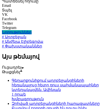
Պատճենել հղումը
Email
Տպել
VK
Facebook
Twitter
Telegram
Նորություններ
# Ադրբեջան
# Անժելա Էլիբեգովա
# Փախստականներ
Այս թեմայով
Ուցադրել
Թաքցնել
Գեղարքունիքում ադրբեջանցիների
հեռանալուց հետո ռուս սահմանապահներ
կտեղակայվեն. Ավինյան
1 րոպե
Խմբագրություն
Զոհված ադրբեջանցիների հարազատները
Բաքվում բողոքի ցույցի են դուրս եկել