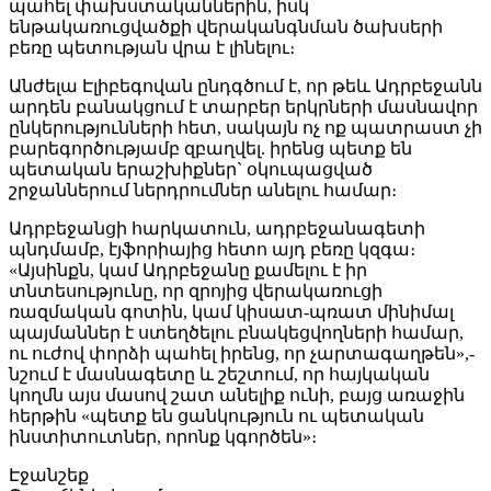
պահել փախստականներին, իսկ
ենթակառուցվածքի վերականգնման ծախսերի
բեռը պետության վրա է լինելու։
Անժելա Էլիբեգովան ընդգծում է, որ թեև Ադրբեջանն
արդեն բանակցում է տարբեր երկրների մասնավոր
ընկերությունների հետ, սակայն ոչ ոք պատրաստ չի
բարեգործությամբ զբաղվել. իրենց պետք են
պետական երաշխիքներ` օկուպացված
շրջաններում ներդրումներ անելու համար։
Ադրբեջանցի հարկատուն, ադրբեջանագետի
պնդմամբ, էյֆորիայից հետո այդ բեռը կզգա։
«Այսինքն, կամ Ադրբեջանը քամելու է իր
տնտեսությունը, որ զրոյից վերակառուցի
ռազմական գոտին, կամ կիսատ-պռատ մինիմալ
պայմաններ է ստեղծելու բնակեցվողների համար,
ու ուժով փորձի պահել իրենց, որ չարտագաղթեն»,-
նշում է մասնագետը և շեշտում, որ հայկական
կողմն այս մասով շատ անելիք ունի, բայց առաջին
հերթին «պետք են ցանկություն ու պետական
ինստիտուտներ, որոնք կգործեն»։
Էջանշեք