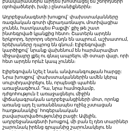
բնակարաններն արդեն խոստացել են շեհիդների
(զոհվածների, խմբ.) ընտանիքներին։
Ադրբեջանագետի խոսքով` փախստականները
ռազմական գոտի վերադառնալու մոտիվացիա
չունեն, հատկապես Բաքվի` քիչ թե շատ
ինտեգրված կյանքից հետո։ Շատերն արդեն
երկրորդ, երրորդ սերունդն են ապրում, աշխատում,
երեխաները դպրոց են գնում։ Էլիբեգովայի
կարծիքով` նրանք վախենում են հարմարավետ
միջավայրը լքել ու գնալ ապրելու մի օտար վայր, որի
հետ արդեն որևէ կապ չունեն։
Էլիբեգովան նշել է նաև անվտանգության հարցը:
Նրա խոսքով` փախստականներին ամեն կերպ
սուբսիդավորելու են, որպեսզի պահեն
առաջնագծում։ Դա, նրա համոզմամբ,
դժգոհություն է առաջացնելու միջին
վիճակագրական ադրբեջանցիների մոտ, որոնք
առանց այդ էլ առանձնապես ոչինչ չստացան
հաղթանակից` հոգեբանական
բավարարվածությունից բացի: Ավելին,
ադրբեջանագետի խոսքով, մի բան էլ դեռ տարիներ
շարունակ իրենց գրպանից շարունակելու են