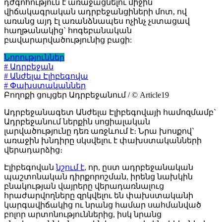
դժգոհություն է առաջացնելու միջին
վիճակագրական ադրբեջանցիների մոտ, ով
առանց այդ էլ առանձնապես ոչինչ չստացավ
հաղթանակից` հոգեբանական
բավարարվածությունից բացի:
Նորություններ
# Ադրբեջան
# Անժելա Էլիբեգովա
# Փախստականներ
Բողոքի ցույցեր Ադրբեջանում / © Article19
Ադրբեջանագետ Անժելա Էլիբեգովայի համոզմամբ`
Ադրբեջանում ներքին սոցիալական
լարվածությունը դեռ առջևում է։ Նրա խոսքով`
առաջին խնդիրը սկսվելու է փախստականների
վերադարձից։
Էլիբեգովան
նշում է
, որ, ըստ ադրբեջանական
պաշտոնական դիրքորոշման, իրենց նախկին
բնակության վայրերը վերադառնալուց
հրաժարվողները զրկվելու են փախստականի
կարգավիճակից ու նրանց համար սահմանված
բոլոր արտոնություններից, իսկ նրանց