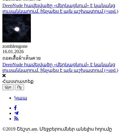
DeepNude հավելվածը «մերկացնում» է կանանց
լուսանկարում. ինչպես է այն աշխատում (+upd.)
zomhlengone
16.01.2026
ถอดเสื้อผ้าเห็นควย
DeepNude հավելվածը «մերկացնում» է կանանց
լուսանկարում. ինչպես է այն աշխատում (+upd.)
Հաստատեք
Այո
Ոչ
Կապ
©2019 Շեշտ.am. Մեջբերումներ անելիս հղումը