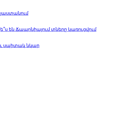
այաստանում
՞ս են Ճապոնիայում տները կառուցվում
ու սպիտակ նկար