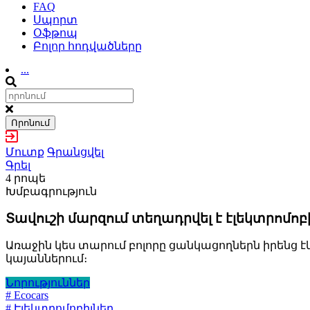
FAQ
Սպորտ
Օֆթոպ
Բոլոր հոդվածները
...
Որոնում
Մուտք
Գրանցվել
Գրել
4 րոպե
Խմբագրություն
Տավուշի մարզում տեղադրվել է էլեկտրոմո
Առաջին կես տարում բոլորը ցանկացողներն իրենց 
կայաններում։
Նորություններ
# Ecocars
# Էլեկտրոմոբիլներ