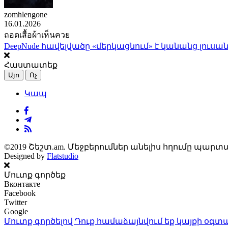
zomhlengone
16.01.2026
ถอดเสื้อผ้าเห็นควย
DeepNude հավելվածը «մերկացնում» է կանանց լուսան
Հաստատեք
Այո
Ոչ
Կապ
©2019 Շեշտ.am. Մեջբերումներ անելիս հղումը պարտա
Designed by
Flatstudio
Մուտք գործեք
Вконтакте
Facebook
Twitter
Google
Մուտք գործելով Դուք համաձայնվում եք կայքի
օգտա