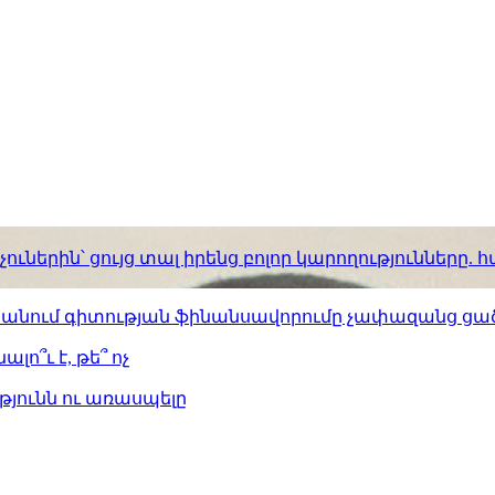
ւներին՝ ցույց տալ իրենց բոլոր կարողությունները
ստանում գիտության ֆինանսավորումը չափազանց ցած
լո՞ւ է, թե՞ ոչ
թյունն ու առասպելը