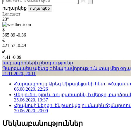
ուղարկեք
ուղարկեք
Lancaster
23°
$
365.89
-0.36
€
421.57
-0.49
₽
4.41
-0.09
Խմբագիրների ընտրությունը
Պարզապես պետք է հնարավորություն տալ մեր օդաչո
21.11.2020, 20:11
Հարցազրույց Արեգ Միքայելյանի հետ. «Հայա
06.08.2020, 22:26
Վերլուծություն. գույքահարկն, ի վերջո, բարձրանա
25.06.2020, 19:37
Հիպնոսի ներքո. ենթարկվելու մասին ճշմարտու
20.06.2020, 20:09
Մեկնաբանություններ