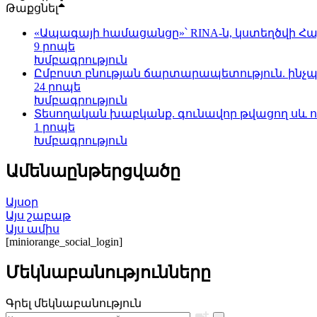
Թաքցնել
«Ապագայի համացանցը»՝ RINA-ն, կստեղծվի Հ
9 րոպե
Խմբագրություն
Ըմբոստ բնության ճարտարապետություն. ինչպե
24 րոպե
Խմբագրություն
Տեսողական խաբկանք. գունավոր թվացող սև 
1 րոպե
Խմբագրություն
Ամենաընթերցվածը
Այսօր
Այս շաբաթ
Այս ամիս
[miniorange_social_login]
Մեկնաբանությունները
Գրել մեկնաբանություն