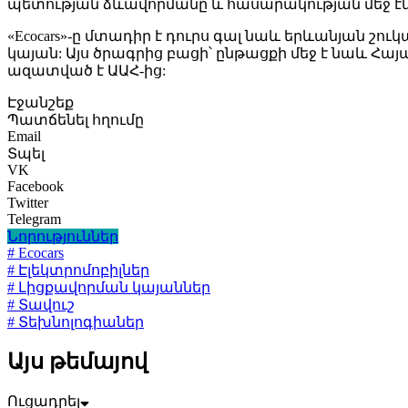
պետության ձևավորմանը և հասարակության մեջ 
«Ecocars»-ը մտադիր է դուրս գալ նաև երևանյան շ
կայան: Այս ծրագրից բացի՝ ընթացքի մեջ է նաև 
ազատված է ԱԱՀ-ից:
Էջանշեք
Պատճենել հղումը
Email
Տպել
VK
Facebook
Twitter
Telegram
Նորություններ
# Ecocars
# Էլեկտրոմոբիլներ
# Լիցքավորման կայաններ
# Տավուշ
# Տեխնոլոգիաներ
Այս թեմայով
Ուցադրել