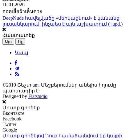
16.01.2026
ถอดเสื้อผ้าเห็นควย
DeepNude հավելվածը «մերկացնում» է կանանց
լուսանկարում. ինչպես է այն աշխատում (+upd.)
Հաստատեք
Այո
Ոչ
Կապ
©2019 Շեշտ.am. Մեջբերումներ անելիս հղումը
պարտադիր է:
Designed by
Flatstudio
Մուտք գործեք
Вконтакте
Facebook
Twitter
Google
Մուտք գործելով Դուք համաձայնվում եք կայքի