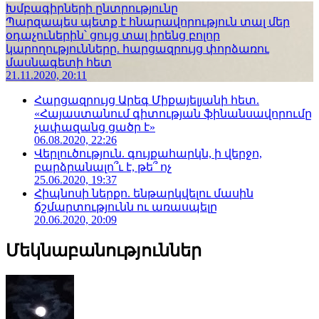
Խմբագիրների ընտրությունը
Պարզապես պետք է հնարավորություն տալ մեր
օդաչուներին՝ ցույց տալ իրենց բոլոր
կարողությունները. հարցազրույց փորձառու
մասնագետի հետ
21.11.2020, 20:11
Հարցազրույց Արեգ Միքայելյանի հետ.
«Հայաստանում գիտության ֆինանսավորումը
չափազանց ցածր է»
06.08.2020, 22:26
Վերլուծություն. գույքահարկն, ի վերջո,
բարձրանալո՞ւ է, թե՞ ոչ
25.06.2020, 19:37
Հիպնոսի ներքո. ենթարկվելու մասին
ճշմարտությունն ու առասպելը
20.06.2020, 20:09
Մեկնաբանություններ