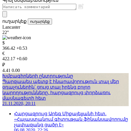
Գրել մեկնաբանություն
ուղարկեք
ուղարկեք
Lancaster
22°
$
366.42
+0.53
€
422.17
+0.60
₽
4.41
0.00
Խմբագիրների ընտրությունը
Պարզապես պետք է հնարավորություն տալ մեր
օդաչուներին՝ ցույց տալ իրենց բոլոր
կարողությունները. հարցազրույց փորձառու
մասնագետի հետ
21.11.2020, 20:11
Հարցազրույց Արեգ Միքայելյանի հետ.
«Հայաստանում գիտության ֆինանսավորումը
չափազանց ցածր է»
06.08.2020, 22:26