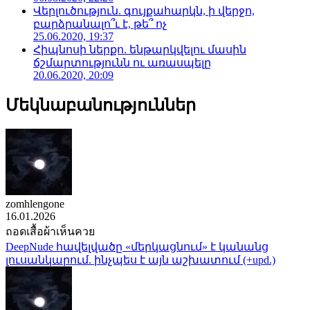
Վերլուծություն. գույքահարկն, ի վերջո,
բարձրանալո՞ւ է, թե՞ ոչ
25.06.2020, 19:37
Հիպնոսի ներքո. ենթարկվելու մասին
ճշմարտությունն ու առասպելը
20.06.2020, 20:09
Մեկնաբանություններ
zomhlengone
16.01.2026
ถอดเสื้อผ้าเห็นควย
DeepNude հավելվածը «մերկացնում» է կանանց
լուսանկարում. ինչպես է այն աշխատում (+upd.)