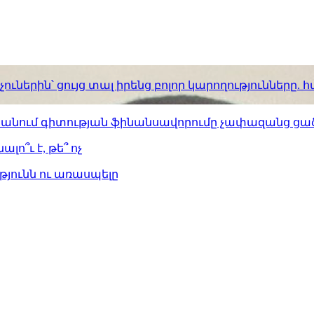
ւներին՝ ցույց տալ իրենց բոլոր կարողությունները
ստանում գիտության ֆինանսավորումը չափազանց ցած
լո՞ւ է, թե՞ ոչ
թյունն ու առասպելը