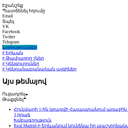
Էջանշեք
Պատճենել հղումը
Email
Տպել
VK
Facebook
Twitter
Telegram
Նորություններ
# Երևան
# Թափառող շներ
# Կենգուրուներ
# Կենդանաբանական այգիներ
Այս թեմայով
Ուցադրել
Թաքցնել
Հունվարի 1-ին կբացվի Հայաստանում առաջի
3 րոպե
Խմբագրություն
Real Madrid-ը Երևանում կունենա իր պաշտոնա