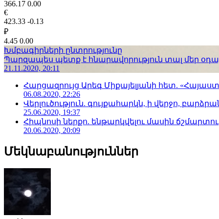
366.17
0.00
€
423.33
-0.13
₽
4.45
0.00
Խմբագիրների ընտրությունը
Պարզապես պետք է հնարավորություն տալ մեր օդաչո
21.11.2020, 20:11
Հարցազրույց Արեգ Միքայելյանի հետ. «Հայա
06.08.2020, 22:26
Վերլուծություն. գույքահարկն, ի վերջո, բարձրանա
25.06.2020, 19:37
Հիպնոսի ներքո. ենթարկվելու մասին ճշմարտու
20.06.2020, 20:09
Մեկնաբանություններ