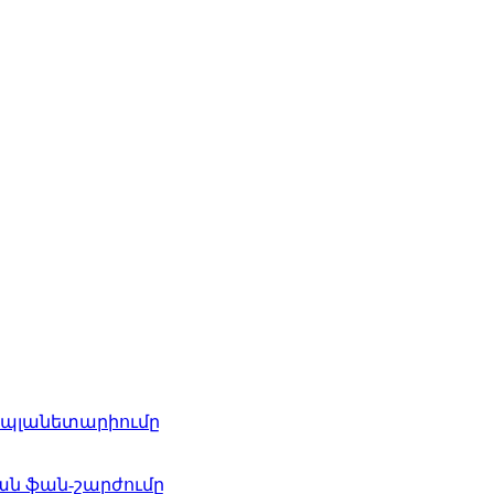
ն պլանետարիումը
կան ֆան-շարժումը