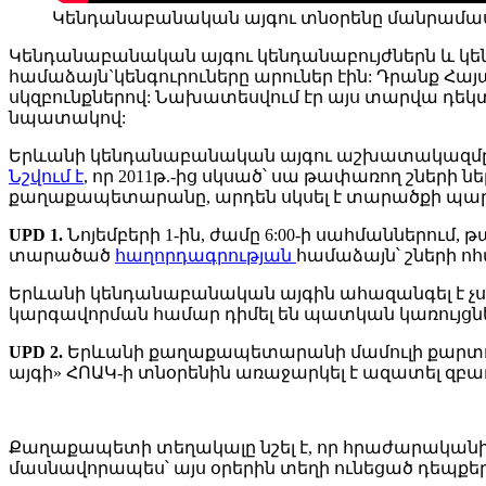
Կենդանաբանական այգու տնօրենը մանրամասներ
Կենդանաբանական այգու կենդանաբույժներն և կենդ
համաձայն`կենգուրուները արուներ էին: Դրանք Հայ
սկզբունքներով: Նախատեսվում էր այս տարվա դ
նպատակով:
Երևանի կենդանաբանական այգու աշխատակազմը 
Նշվում է
, որ 2011թ.-ից սկսած՝ սա թափառող շներ
քաղաքապետարանը, արդեն սկսել է տարածքի պ
UPD 1.
Նոյեմբերի 1-ին, ժամը 6:00-ի սահմաններու
տարածած
հաղորդագրության
համաձայն՝ շների ոհմ
Երևանի կենդանաբանական այգին ահազանգել է չս
կարգավորման համար դիմել են պատկան կառույցնե
UPD 2.
Երևանի քաղաքապետարանի մամուլի քարտու
այգի» ՀՈԱԿ-ի տնօրենին առաջարկել է ազատել զբ
Քաղաքապետի տեղակալը նշել է, որ հրաժարական
մասնավորապես՝ այս օրերին տեղի ունեցած դեպքեր