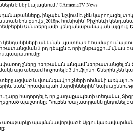
ն է ներկայացնում / ©ArmeniaTV News
անաբանները, ինչպես նշվում է, չեն կարողացել փրկ
աստան էին բերվել 2018թ. հունիսին՝ Քիշինևի կենդա
եկտեմբերին Ամստերդամի կենդանաբանական այգուց
կենդանիների անկման պատճառ է համարում այգու
ի ներթափանցման 3-րդ դեպքն է, որի ընթացքում վնա
արսպապատումը:
մ, թափառող շները հերթական անգամ ներթափանցել ե
ակն այս անգամ հոշոտել է 3 մուֆլոնի: Շներին չեն կա
տերջացված և վտանգավոր շների ոհմակի առկայութ
րին, նաև՝ իրավապահ մարմիններին՝ նախաքննությո
ղարը հաղորդել է, որ քաղաքապետի տեղակալ Տի
աղեցրած պաշտոնը։ Ռուբեն Խաչատրյանն ընդունել է
ի առաջարկը պայմանավորված է Այգու կառավարման
ը: