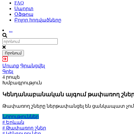
FAQ
Սպորտ
Օֆթոպ
Բոլոր հոդվածները
...
Որոնում
Մուտք
Գրանցվել
Գրել
4 րոպե
Խմբագրություն
Կենդանաբանական այգում թափառող շները հո
Թափառող շները ներթափանցել են ցանկապատ չունեց
Նորություններ
# Երևան
# Թափառող շներ
# Կենգուրուներ