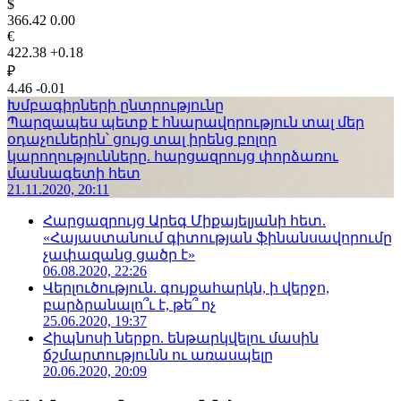
$
366.42
0.00
€
422.38
+0.18
₽
4.46
-0.01
Խմբագիրների ընտրությունը
Պարզապես պետք է հնարավորություն տալ մեր
օդաչուներին՝ ցույց տալ իրենց բոլոր
կարողությունները. հարցազրույց փորձառու
մասնագետի հետ
21.11.2020, 20:11
Հարցազրույց Արեգ Միքայելյանի հետ.
«Հայաստանում գիտության ֆինանսավորումը
չափազանց ցածր է»
06.08.2020, 22:26
Վերլուծություն. գույքահարկն, ի վերջո,
բարձրանալո՞ւ է, թե՞ ոչ
25.06.2020, 19:37
Հիպնոսի ներքո. ենթարկվելու մասին
ճշմարտությունն ու առասպելը
20.06.2020, 20:09