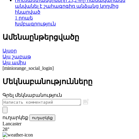
Ռուսաստանցիների 23,2%-ը համավարակն
անվանել է շահագրգիռ անձանց կողմից
հնարված
1 րոպե
Խմբագրություն
Ամենաընթերցվածը
Այսօր
Այս շաբաթ
Այս ամիս
[miniorange_social_login]
Մեկնաբանությունները
Գրել մեկնաբանություն
ուղարկեք
ուղարկեք
Lancaster
28°