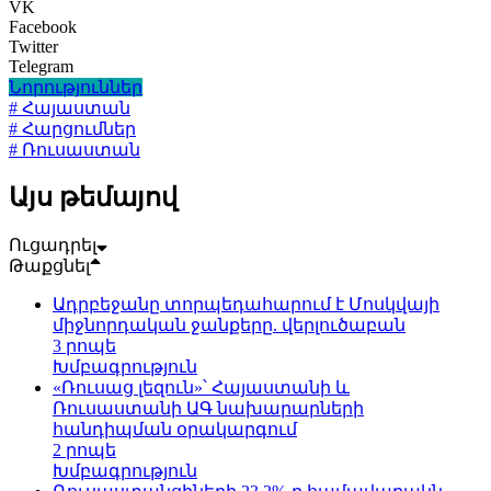
VK
Facebook
Twitter
Telegram
Նորություններ
# Հայաստան
# Հարցումներ
# Ռուսաստան
Այս թեմայով
Ուցադրել
Թաքցնել
Ադրբեջանը տորպեդահարում է Մոսկվայի
միջնորդական ջանքերը. վերլուծաբան
3 րոպե
Խմբագրություն
«Ռուսաց լեզուն»՝ Հայաստանի և
Ռուսաստանի ԱԳ նախարարների
հանդիպման օրակարգում
2 րոպե
Խմբագրություն