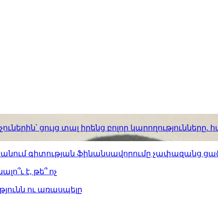
ւներին՝ ցույց տալ իրենց բոլոր կարողությունները
ստանում գիտության ֆինանսավորումը չափազանց ցած
լո՞ւ է, թե՞ ոչ
թյունն ու առասպելը