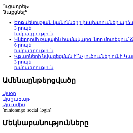
Ուցադրել
Թաքցնել
Երթևեկության կանոնների խախտումներ արձան
3 րոպե
Խմբագրություն
Կներդրվի բալային համակարգ. նոր մոտեցում
6 րոպե
Խմբագրություն
Վթարների նվազեցման ի՞նչ լուծումներ ունի Կ
3 րոպե
Խմբագրություն
Ամենաընթերցվածը
Այսօր
Այս շաբաթ
Այս ամիս
[miniorange_social_login]
Մեկնաբանությունները