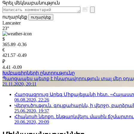
Գրել մեկնաբանություն
ուղարկեք
ուղարկեք
Lancaster
23°
$
365.89
-0.36
€
421.57
-0.49
₽
4.41
-0.09
Խմբագիրների ընտրությունը
Պարզապես պետք է հնարավորություն տալ մեր օդաչո
21.11.2020, 20:11
Հարցազրույց Արեգ Միքայելյանի հետ. «Հայա
06.08.2020, 22:26
Վերլուծություն. գույքահարկն, ի վերջո, բարձրանա
25.06.2020, 19:37
Հիպնոսի ներքո. ենթարկվելու մասին ճշմարտու
20.06.2020, 20:09