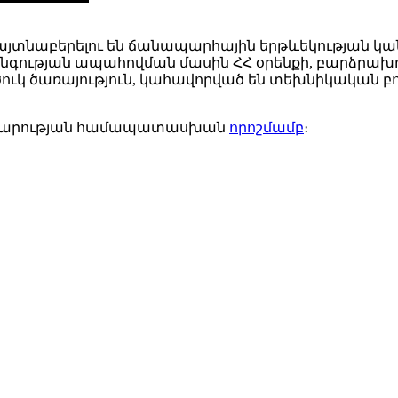
այտնաբերելու են ճանապարհային երթևեկության կ
գության ապահովման մասին ՀՀ օրենքի, բարձրախո
ածուկ ծառայություն, կահավորված են տեխնիկական 
առավարության համապատասխան
որոշմամբ
։