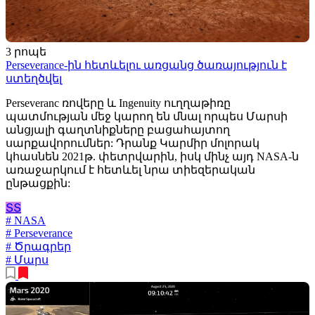
3 րոպե
Perseverance-ին հետևելու առցանց ծառայություն է
ստեղծվել
Perseveranc ռովերը և Ingenuity ուղղաթիռը
պատմության մեջ կարող են մնալ որպես Մարսի
անցյալի գաղտնիքները բացահայտող
սարքավորումներ: Դրանք Կարմիր մոլորակ
կհասնեն 2021թ. փետրվարին, իսկ մինչ այդ NASA-ն
առաջարկում է հետևել նրա տիեզերական
ընթացքին:
ՏՏ
# NASA
# Perseverance
# Ծրագրեր
# Մարս