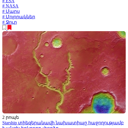
# ESA
# NASA
# Մարս
# Մոլորակներ
# Ջուր
2 րոպե
Starship տիեզերանավի նախատիպը հաջողությամբ