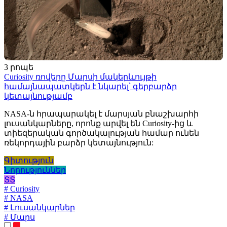
3 րոպե
Curiosity ռովերը Մարսի մակերևույթի
համայնապատկերն է նկարել՝ գերբարձր
կետայնությամբ
NASA-ն հրապարակել է մարսյան բնաշխարհի
լուսանկարները, որոնք արվել են Curiosity-ից և
տիեզերական գործակալության համար ունեն
ռեկորդային բարձր կետայնություն:
Գիտություն
Նորություններ
ՏՏ
# Curiosity
# NASA
# Լուսանկարներ
# Մարս