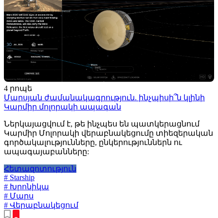
4 րոպե
Մարսյան ժամանակագրություն. ինչպիսի՞ն կլինի
Կարմիր մոլորակի ապագան
Ներկայացվում է, թե ինչպես են պատկերացնում
Կարմիր Մոլորակի վերաբնակեցումը տիեզերական
գործակալությունները, ընկերություններն ու
ապագայաբանները:
Հետազոտություն
# Starship
# Խրոնիկա
# Մարս
# Վերաբնակեցում