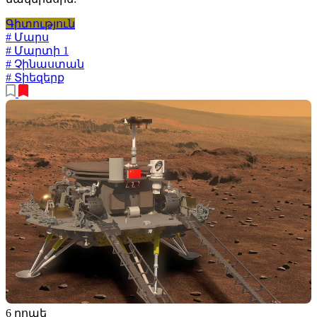
Գիտություն
# Մարս
# Մարտի 1
# Չինաստան
# Տիեզերք
6 րոպե