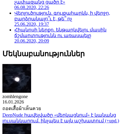
չափազանց ցածր է»
06.08.2020, 22:26
Վերլուծություն. գույքահարկն, ի վերջո,
բարձրանալո՞ւ է, թե՞ ոչ
25.06.2020, 19:37
Հիպնոսի ներքո. ենթարկվելու մասին
ճշմարտությունն ու առասպելը
20.06.2020, 20:09
Մեկնաբանություններ
zomhlengone
16.01.2026
ถอดเสื้อผ้าเห็นควย
DeepNude հավելվածը «մերկացնում» է կանանց
լուսանկարում. ինչպես է այն աշխատում (+upd.)