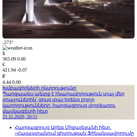
-273°
$
365.09
0.00
€
421.94
-0.07
₽
4.44
0.00
Խմբագիրների ընտրությունը
Պարզապես պետք է հնարավորություն տալ մեր
օդաչուներին՝ ցույց տալ իրենց բոլոր
կարողությունները. հարցազրույց փորձառու
մասնագետի հետ
21.11.2020, 20:11
Հարցազրույց Արեգ Միքայելյանի հետ.
«Հայաստանում գիտության ֆինանսավորումը