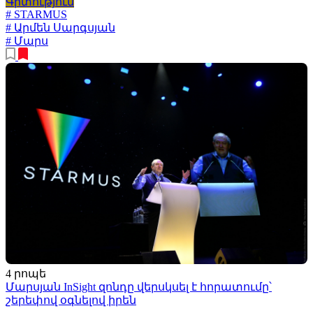
Գիտություն
# STARMUS
# Արմեն Սարգսյան
# Մարս
4 րոպե
Մարսյան InSight զոնդը վերսկսել է հորատումը՝
շերեփով օգնելով իրեն