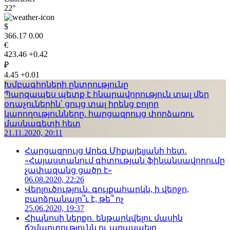
22°
$
366.17
0.00
€
423.46
+0.42
₽
4.45
+0.01
Խմբագիրների ընտրությունը
Պարզապես պետք է հնարավորություն տալ մեր
օդաչուներին՝ ցույց տալ իրենց բոլոր
կարողությունները. հարցազրույց փորձառու
մասնագետի հետ
21.11.2020, 20:11
Հարցազրույց Արեգ Միքայելյանի հետ.
«Հայաստանում գիտության ֆինանսավորումը
չափազանց ցածր է»
06.08.2020, 22:26
Վերլուծություն. գույքահարկն, ի վերջո,
բարձրանալո՞ւ է, թե՞ ոչ
25.06.2020, 19:37
Հիպնոսի ներքո. ենթարկվելու մասին
ճշմարտությունն ու առասպելը