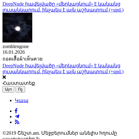
DeepNude հավելվածը «մերկացնում» է կանանց
լուսանկարում. ինչպես է այն աշխատում (+upd.)
zomhlengone
16.01.2026
ถอดเสื้อผ้าเห็นควย
DeepNude հավելվածը «մերկացնում» է կանանց
լուսանկարում. ինչպես է այն աշխատում (+upd.)
Հաստատեք
Այո
Ոչ
Կապ
©2019 Շեշտ.am. Մեջբերումներ անելիս հղումը
պարտադիր է: