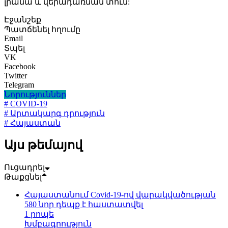
լրանա և վերադառնան տուն:
Էջանշեք
Պատճենել հղումը
Email
Տպել
VK
Facebook
Twitter
Telegram
Նորություններ
# COVID-19
# Արտակարգ դրություն
# Հայաստան
Այս թեմայով
Ուցադրել
Թաքցնել
Հայաստանում Covid-19-ով վարակվածության
580 նոր դեպք է հաստատվել
1 րոպե
Խմբագրություն