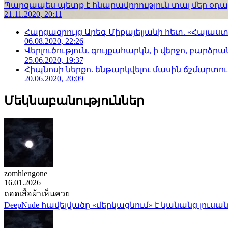
Պարզապես պետք է հնարավորություն տալ մեր օդաչո
21.11.2020, 20:11
Հարցազրույց Արեգ Միքայելյանի հետ. «Հայա
06.08.2020, 22:26
Վերլուծություն. գույքահարկն, ի վերջո, բարձրանա
25.06.2020, 19:37
Հիպնոսի ներքո. ենթարկվելու մասին ճշմարտու
20.06.2020, 20:09
Մեկնաբանություններ
zomhlengone
16.01.2026
ถอดเสื้อผ้าเห็นควย
DeepNude հավելվածը «մերկացնում» է կանանց լուսան