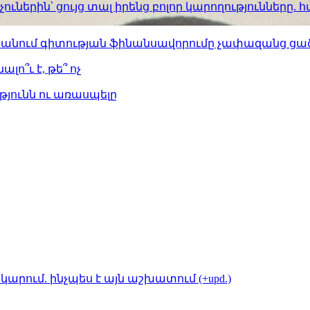
ւներին՝ ցույց տալ իրենց բոլոր կարողությունները
ստանում գիտության ֆինանսավորումը չափազանց ցած
լո՞ւ է, թե՞ ոչ
թյունն ու առասպելը
կարում. ինչպես է այն աշխատում (+upd.)