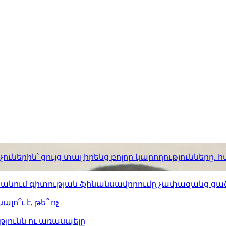
ւներին՝ ցույց տալ իրենց բոլոր կարողությունները
ստանում գիտության ֆինանսավորումը չափազանց ցած
լո՞ւ է, թե՞ ոչ
թյունն ու առասպելը