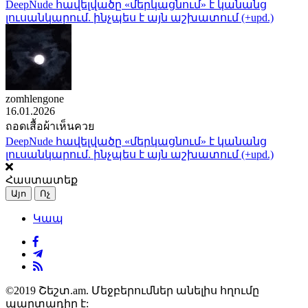
DeepNude հավելվածը «մերկացնում» է կանանց
լուսանկարում. ինչպես է այն աշխատում (+upd.)
zomhlengone
16.01.2026
ถอดเสื้อผ้าเห็นควย
DeepNude հավելվածը «մերկացնում» է կանանց
լուսանկարում. ինչպես է այն աշխատում (+upd.)
Հաստատեք
Այո
Ոչ
Կապ
©2019 Շեշտ.am. Մեջբերումներ անելիս հղումը
պարտադիր է: