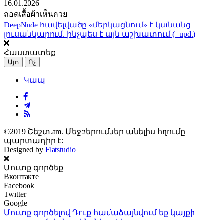
16.01.2026
ถอดเสื้อผ้าเห็นควย
DeepNude հավելվածը «մերկացնում» է կանանց
լուսանկարում. ինչպես է այն աշխատում (+upd.)
Հաստատեք
Այո
Ոչ
Կապ
©2019 Շեշտ.am. Մեջբերումներ անելիս հղումը
պարտադիր է:
Designed by
Flatstudio
Մուտք գործեք
Вконтакте
Facebook
Twitter
Google
Մուտք գործելով Դուք համաձայնվում եք կայքի