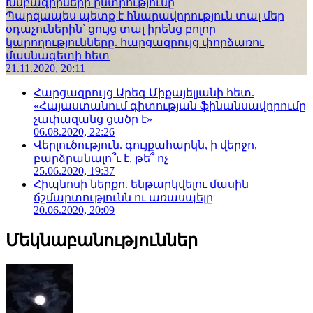
Խմբագիրների ընտրությունը
Պարզապես պետք է հնարավորություն տալ մեր
օդաչուներին՝ ցույց տալ իրենց բոլոր
կարողությունները. հարցազրույց փորձառու
մասնագետի հետ
21.11.2020, 20:11
Հարցազրույց Արեգ Միքայելյանի հետ.
«Հայաստանում գիտության ֆինանսավորումը
չափազանց ցածր է»
06.08.2020, 22:26
Վերլուծություն. գույքահարկն, ի վերջո,
բարձրանալո՞ւ է, թե՞ ոչ
25.06.2020, 19:37
Հիպնոսի ներքո. ենթարկվելու մասին
ճշմարտությունն ու առասպելը
20.06.2020, 20:09
Մեկնաբանություններ