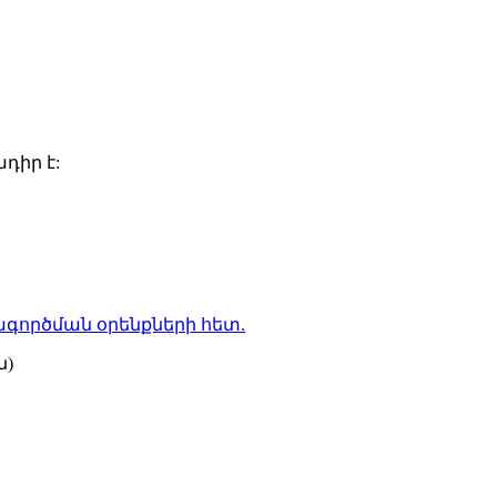
դիր է:
գործման օրենքների
հետ.
ն)