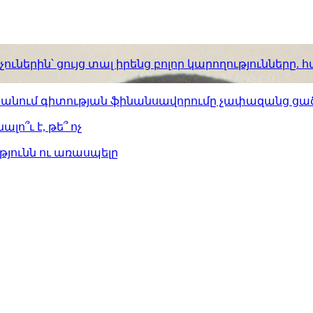
ւներին՝ ցույց տալ իրենց բոլոր կարողությունները
ստանում գիտության ֆինանսավորումը չափազանց ցած
լո՞ւ է, թե՞ ոչ
թյունն ու առասպելը