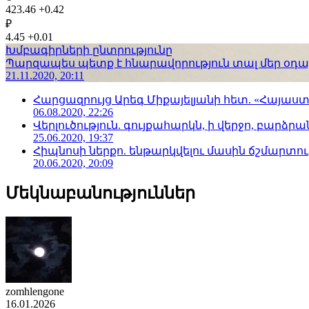
423.46
+0.42
₽
4.45
+0.01
Խմբագիրների ընտրությունը
Պարզապես պետք է հնարավորություն տալ մեր օդաչո
21.11.2020, 20:11
Հարցազրույց Արեգ Միքայելյանի հետ. «Հայա
06.08.2020, 22:26
Վերլուծություն. գույքահարկն, ի վերջո, բարձրանա
25.06.2020, 19:37
Հիպնոսի ներքո. ենթարկվելու մասին ճշմարտու
20.06.2020, 20:09
Մեկնաբանություններ
zomhlengone
16.01.2026