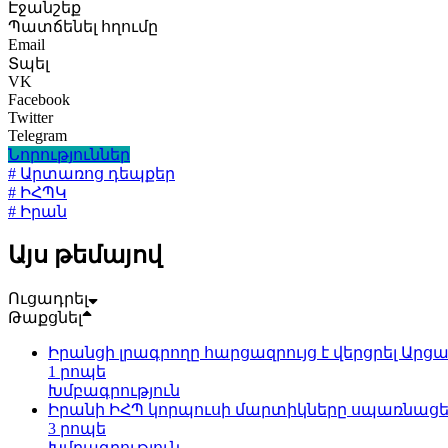
Էջանշեք
Պատճենել հղումը
Email
Տպել
VK
Facebook
Twitter
Telegram
Նորություններ
# Արտառոց դեպքեր
# ԻՀՊԿ
# Իրան
Այս թեմայով
Ուցադրել
Թաքցնել
Իրանցի լրագրողը հարցազրույց է վերցրել Ար
1 րոպե
Խմբագրություն
Իրանի ԻՀՊ կորպուսի մարտիկները սպառնացել
3 րոպե
Խմբագրություն