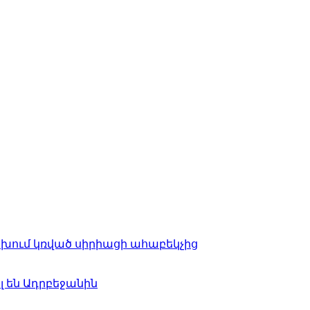
ցախում կռված սիրիացի ահաբեկչից
 են Ադրբեջանին