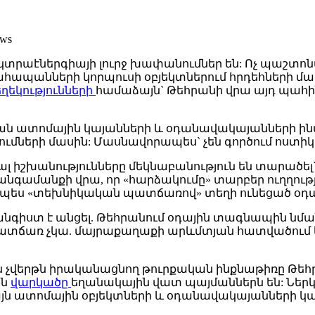
ws
լեկտրաէներգիայի լուրջ խափանումներ են: Ոչ պաշտո
պանների կորպուսի օբյեկտներում հրդեհների մասին
ղեկությունների
համաձայն` Թեհրանի վրա այդ պահին 
ան ատոմային կայանների և օդանավակայանների ինտե
ների մասին: Մասնավորապես` չեն գործում ոստիկանո
լ իշխանությունները մեկնաբանություն են տարածել
անգամանքի վրա, որ «հարձակումը» տարբեր ուղղությո
ջապես «տեխնիկական պատճառով» տեղի ունեցած օդ
նգիստ է անցել. Թեհրանում օդային տագնապին նման 
ատճառ չկա. մայրաքաղաքի արևմտյան հատվածում կ
ն չվերթն իրականացնող թուրքական ինքնաթիռը Թեհրա
ան
վարկածը
եղանակային վատ պայմաններն են: Ներկայ
 ատոմային օբյեկտների և օդանավակայանների կայքե