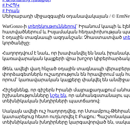
# ԻՀՊԿ
# Իրան
Մեհրաբադի միջազգային օդանավակայան / © ErmNe
WarGonzo-ի
տեղեկություններով
` Իրանում կապի և է
հատվածներում և Իսլամական հեղափոխության պահա
է օդային տագնապի ազդանշան: Չհաստատված
տե
կործանիչը:
Հաղորդվում է նաև, որ խափանվել են նաև իրանակ
կառավարական կայքերի վրա խոշոր կիբերհարձակում
Թեև ավելի վաղ հնչած օդային տագնապի վերաբերյա
փորձագետներն ուշադրություն են հրավիրում այն հ
որում` կառավարական կայքերը փակվել են անմի
Հիշեցնենք, որ գիշերն Իրանի մայրաքաղաքում անհա
իշխանությունները
նշել են
, որ անհանգստանալու պ
տեխնիկական խնդիրների պատճառով:
Սակայն ավելի ուշ հաղորդվեց, որ Ստամբուլ-Թեհրա
կատարելուց հետո ուղևորվել է Բաքու: Պաշտոնակ
տեխնիկական խնդիրները կարգավորված են, սակայն