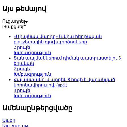
Այս թեմայով
Ուցադրել
Թաքցնել
«Միայնակ մարդը» և նրա հերթական
բյուջետային գլուխգործոցները
2 րոպե
Խմբագրություն
Տան պայմաններում դիմակ պատրաստելու 5
եղանակ
2 րոպե
Խմբագրություն
Հայաստանում արդեն 8 հոգի է վարակված
կորոնավիրուսով. (upd.)
3 րոպե
Խմբագրություն
Ամենաընթերցվածը
Այսօր
Այս շաբաթ