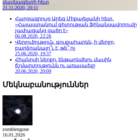
մասնագետի հետ
21.11.2020, 20:11
Հարցազրույց Արեգ Միքայելյանի հետ.
«Հայաստանում գիտության ֆինանսավորումը
չափազանց ցածր է»
06.08.2020, 22:26
Վերլուծություն. գույքահարկն, ի վերջո,
բարձրանալո՞ւ է, թե՞ ոչ
25.06.2020, 19:37
Հիպնոսի ներքո. ենթարկվելու մասին
ճշմարտությունն ու առասպելը
20.06.2020, 20:09
Մեկնաբանություններ
zomhlengone
16.01.2026