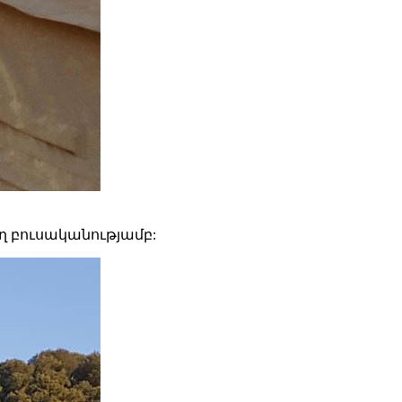
եղ բուսականությամբ: