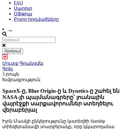
FAQ
Սպորտ
Օֆթոպ
Բոլոր հոդվածները
...
Որոնում
Մուտք
Գրանցվել
Գրել
3 րոպե
Խմբագրություն
SpaceX-ը, Blue Origin-ը և Dynetics-ը շահել են
NASA-յի պայմանագրերը՝ լուսնային
վայրէջքի սարքավորումներ ստեղծելու
վերաբերյալ
Իլոն Մասկի ընկերությունը կստեղծի Starship
տիեզերանավի տարբերակը, որը կկարողանա