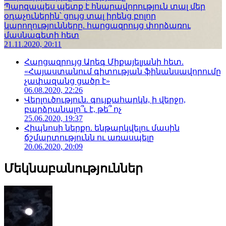
Պարզապես պետք է հնարավորություն տալ մեր
օդաչուներին՝ ցույց տալ իրենց բոլոր
կարողությունները. հարցազրույց փորձառու
մասնագետի հետ
21.11.2020, 20:11
Հարցազրույց Արեգ Միքայելյանի հետ.
«Հայաստանում գիտության ֆինանսավորումը
չափազանց ցածր է»
06.08.2020, 22:26
Վերլուծություն. գույքահարկն, ի վերջո,
բարձրանալո՞ւ է, թե՞ ոչ
25.06.2020, 19:37
Հիպնոսի ներքո. ենթարկվելու մասին
ճշմարտությունն ու առասպելը
20.06.2020, 20:09
Մեկնաբանություններ