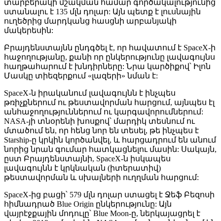
տարբերակի մշակման համար գործակալությունից
ստանալու է 135 մլն դոլար: Այն պետք է լուսնային
ուղեծրից մարդկանց հասցնի արբանյակի
մակերեսին:
Բրայդենստայնն ընդգծել է, որ հավատում է SpaceX-ի
հաջողությանը, քանի որ ընկերությունը լավագույնս
հաղթահարում է խնդիրները: Նրա կարծիքով՝ Իլոն
Մասկը տիեզերքում «լազերի» նման է:
SpaceX-ն իրականում լավագույնն է ինչպես
թռիչքներում ու թեստավորման հարցում, այնպես էլ
անհաջողություններում ու կարգավորումներում:
NASA-յի տնօրենի խոսքով՝ մարդիկ տեսնում ու
մտածում են, որ հենց նոր են տեսել, թե ինչպես է
Starship-ը կրկին կործանվել, և հարցադրում են անում
նորից նրան գումար հատկացնելու մասին: Սակայն,
ըստ Բրայդենստայնի, SpaceX-ն իսկապես
լավագույնն է կրկնական (իտերատիվ)
թեստավորման և սխալների ուղղման հարցում:
SpaceX-ից բացի՝ 579 մլն դոլար ստացել է Ջեֆ Բեզոսի
հիմնադրած Blue Origin ընկերությունը: Այն
վայրէջքային մոդուլը՝ Blue Moon-ը, ներկայացրել է