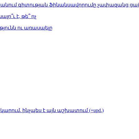
ստանում գիտության ֆինանսավորումը չափազանց ցած
լո՞ւ է, թե՞ ոչ
թյունն ու առասպելը
կարում. ինչպես է այն աշխատում (+upd.)