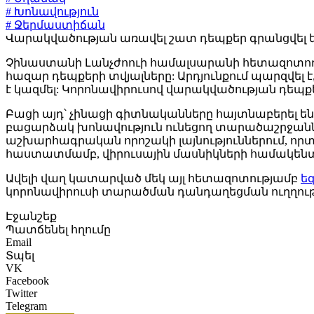
# Խոնավություն
# Ջերմաստիճան
Վարակվածության առավել շատ դեպքեր գրանցվել են 5-15
Չինաստանի Լանչժոուի համալսարանի հետազոտո
հազար դեպքերի տվյալները: Արդյունքում պարզվել է, 
է կազմել: Կորոնավիրուսով վարակվածության դեպքե
Բացի այդ՝ չինացի գիտնականները հայտնաբերել են,
բացարձակ խոնավություն ունեցող տարածաշրջաննե
աշխարհագրական որոշակի լայնություններում, որ
հաստատմամբ, վիրուսային մասնիկների համակենտրո
Ավելի վաղ կատարված մեկ այլ հետազոտությամբ
ե
կորոնավիրուսի տարածման դանդաղեցման ուղղությամ
Էջանշեք
Պատճենել հղումը
Email
Տպել
VK
Facebook
Twitter
Telegram