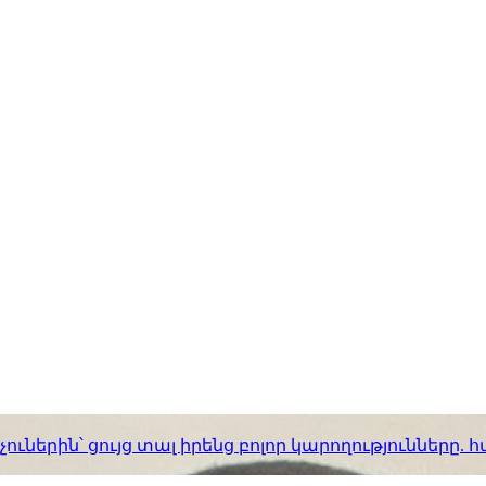
ւներին՝ ցույց տալ իրենց բոլոր կարողությունները