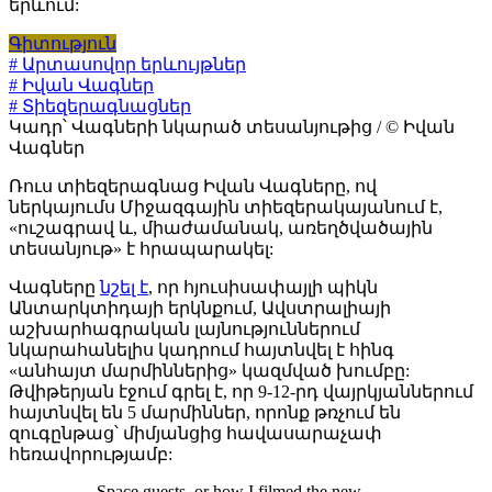
երևում:
Գիտություն
# Արտասովոր երևույթներ
# Իվան Վագներ
# Տիեզերագնացներ
Կադր՝ Վագների նկարած տեսանյութից / © Իվան
Վագներ
Ռուս տիեզերագնաց Իվան Վագները, ով
ներկայումս Միջազգային տիեզերակայանում է,
«ուշագրավ և, միաժամանակ, առեղծվածային
տեսանյութ» է հրապարակել:
Վագները
նշել է
, որ հյուսիսափայլի պիկն
Անտարկտիդայի երկնքում, Ավստրալիայի
աշխարհագրական լայնություններում
նկարահանելիս կադրում հայտնվել է հինգ
«անհայտ մարմիններից» կազմված խումբը:
Թվիթերյան էջում գրել է, որ 9-12-րդ վայրկյաններում
հայտնվել են 5 մարմիններ, որոնք թռչում են
զուգընթաց՝ միմյանցից հավասարաչափ
հեռավորությամբ:
Space guests, or how I filmed the new