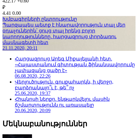
422.17
+0.60
₽
4.41
0.00
Խմբագիրների ընտրությունը
Պարզապես պետք է հնարավորություն տալ մեր
օդաչուներին՝ ցույց տալ իրենց բոլոր
կարողությունները. հարցազրույց փորձառու
մասնագետի հետ
21.11.2020, 20:11
Հարցազրույց Արեգ Միքայելյանի հետ.
«Հայաստանում գիտության ֆինանսավորումը
չափազանց ցածր է»
06.08.2020, 22:26
Վերլուծություն. գույքահարկն, ի վերջո,
բարձրանալո՞ւ է, թե՞ ոչ
25.06.2020, 19:37
Հիպնոսի ներքո. ենթարկվելու մասին
ճշմարտությունն ու առասպելը
20.06.2020, 20:09
Մեկնաբանություններ