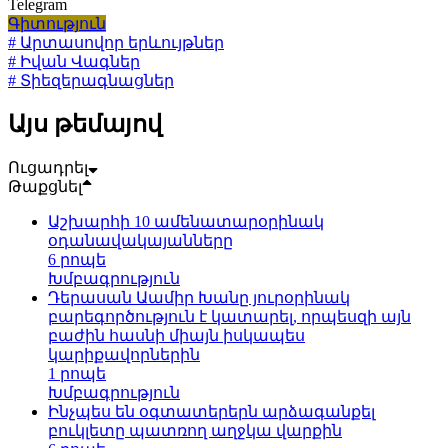
Telegram
Գիտություն
# Արտասովոր երևույթներ
# Իվան Վագներ
# Տիեզերագնացներ
Այս թեմայով
Ուցադրել
Թաքցնել
Աշխարհի 10 ամենատարօրինակ
օդանավակայանները
6 րոպե
Խմբագրություն
Դերասան Աամիր Խանը յուրօրինակ
բարեգործություն է կատարել, որպեսզի այն
բաժին հասնի միայն իսկապես
կարիքավորներին
1 րոպե
Խմբագրություն
Ինչպես են օգտատերերն արձագանքել
բուկլետը պատռող աղջկա վարքին