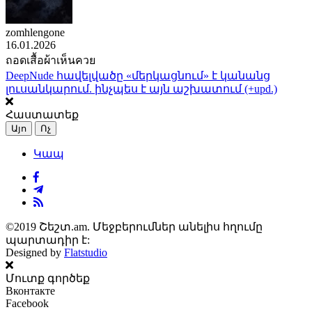
zomhlengone
16.01.2026
ถอดเสื้อผ้าเห็นควย
DeepNude հավելվածը «մերկացնում» է կանանց
լուսանկարում. ինչպես է այն աշխատում (+upd.)
Հաստատեք
Այո
Ոչ
Կապ
©2019 Շեշտ.am. Մեջբերումներ անելիս հղումը
պարտադիր է:
Designed by
Flatstudio
Մուտք գործեք
Вконтакте
Facebook