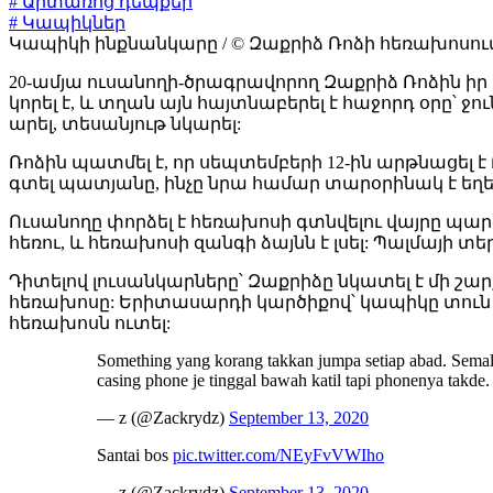
# Արտառոց դեպքեր
# Կապիկներ
Կապիկի ինքնանկարը / © Զաքրիձ Ռոձի հեռախոսու
20-ամյա ուսանողի-ծրագրավորող Զաքրիձ Ռոձին իր
կորել է, և տղան այն հայտնաբերել է հաջորդ օրը՝ 
արել, տեսանյութ նկարել:
Ռոձին պատմել է, որ սեպտեմբերի 12-ին արթնացել 
գտել պատյանը, ինչը նրա համար տարօրինակ է եղել
Ուսանողը փորձել է հեռախոսի գտնվելու վայրը պարզե
հեռու, և հեռախոսի զանգի ձայնն է լսել: Պալմայի տե
Դիտելով լուսանկարները՝ Զաքրիձը նկատել է մի շար
հեռախոսը: Երիտասարդի կարծիքով՝ կապիկը տուն 
հեռախոսն ուտել:
Something yang korang takkan jumpa setiap abad. Semalam
casing phone je tinggal bawah katil tapi phonenya tak
— z (@Zackrydz)
September 13, 2020
Santai bos
pic.twitter.com/NEyFvVWIho
— z (@Zackrydz)
September 13, 2020