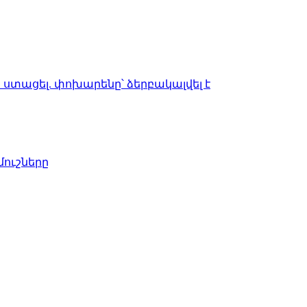
ի ստացել. փոխարենը՝ ձերբակալվել է
մուշները