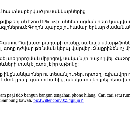
մ հայտնաբերված լուսանկարներից
 թվիթերյան էջում iPhone-ի անհետացման հետ կապվա
ջունգլիներում: Գողին պարզելու համար երկար ժաման
է Բատու Պախատ քաղաքի տանը, սակայն սմարթֆոնն իր
. գողը դժվար թե նման կերպ վարվեր: Զաքրիձեն ոչ մ
լ տեղորոշման միջոցով, սակայն չի հաջողվել: Հաջորդ 
րևների տակ էլ գտել է իր այֆոնը:
ք ինքնանկարներ ու տեսանյութեր, որտեղ «գլխավոր դ
է մտել բաց պատուհանից, աննկատ վերցրել հեռախոս
 pagi tido bangun bangun tengahari phone hilang. Cari cari satu ruma
de. Sambung bawah.
pic.twitter.com/0x54giujnY