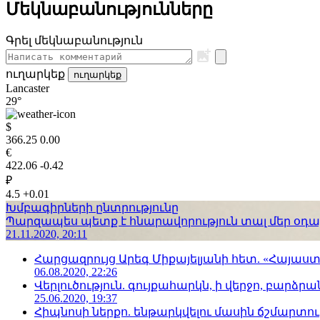
Մեկնաբանությունները
Գրել մեկնաբանություն
ուղարկեք
ուղարկեք
Lancaster
29°
$
366.25
0.00
€
422.06
-0.42
₽
4.5
+0.01
Խմբագիրների ընտրությունը
Պարզապես պետք է հնարավորություն տալ մեր օդաչո
21.11.2020, 20:11
Հարցազրույց Արեգ Միքայելյանի հետ. «Հայա
06.08.2020, 22:26
Վերլուծություն. գույքահարկն, ի վերջո, բարձրանա
25.06.2020, 19:37
Հիպնոսի ներքո. ենթարկվելու մասին ճշմարտու