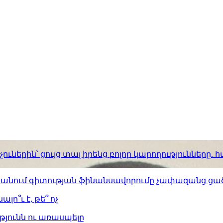
ւներին՝ ցույց տալ իրենց բոլոր կարողությունները
ստանում գիտության ֆինանսավորումը չափազանց ցած
լո՞ւ է, թե՞ ոչ
թյունն ու առասպելը