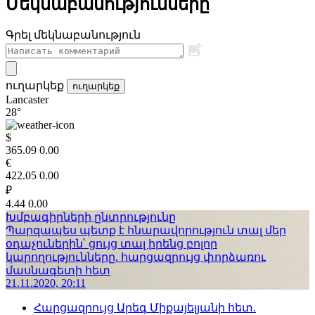
Մեկնաբանությունները
Գրել մեկնաբանություն
ուղարկեք
ուղարկեք
Lancaster
28°
$
365.09
0.00
€
422.05
0.00
₽
4.44
0.00
Խմբագիրների ընտրությունը
Պարզապես պետք է հնարավորություն տալ մեր
օդաչուներին՝ ցույց տալ իրենց բոլոր
կարողությունները. հարցազրույց փորձառու
մասնագետի հետ
21.11.2020, 20:11
Հարցազրույց Արեգ Միքայելյանի հետ.