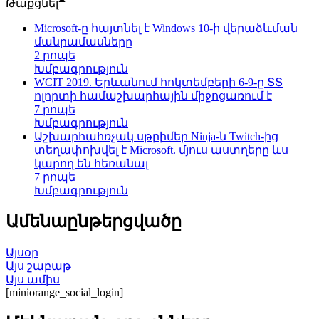
Թաքցնել
Microsoft-ը հայտնել է Windows 10-ի վերաձևման
մանրամասները
2 րոպե
Խմբագրություն
WCIT 2019. Երևանում հոկտեմբերի 6-9-ը ՏՏ
ոլորտի համաշխարհային միջոցառում է
7 րոպե
Խմբագրություն
Աշխարհահռչակ սթրիմեր Ninja-ն Twitch-ից
տեղափոխվել է Microsoft. մյուս աստղերը ևս
կարող են հեռանալ
7 րոպե
Խմբագրություն
Ամենաընթերցվածը
Այսօր
Այս շաբաթ
Այս ամիս
[miniorange_social_login]