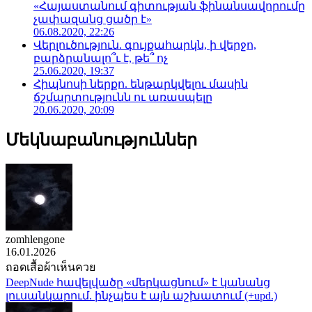
«Հայաստանում գիտության ֆինանսավորումը
չափազանց ցածր է»
06.08.2020, 22:26
Վերլուծություն. գույքահարկն, ի վերջո,
բարձրանալո՞ւ է, թե՞ ոչ
25.06.2020, 19:37
Հիպնոսի ներքո. ենթարկվելու մասին
ճշմարտությունն ու առասպելը
20.06.2020, 20:09
Մեկնաբանություններ
zomhlengone
16.01.2026
ถอดเสื้อผ้าเห็นควย
DeepNude հավելվածը «մերկացնում» է կանանց
լուսանկարում. ինչպես է այն աշխատում (+upd.)