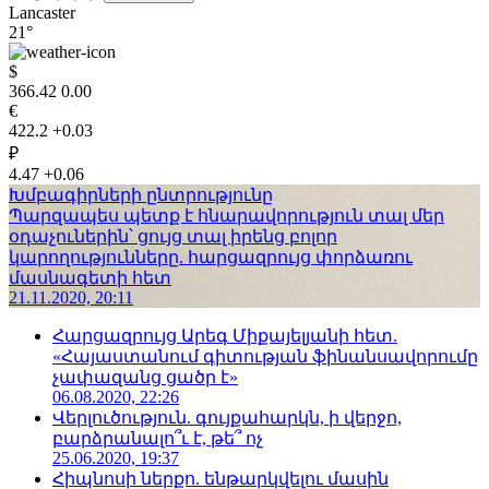
Lancaster
21°
$
366.42
0.00
€
422.2
+0.03
₽
4.47
+0.06
Խմբագիրների ընտրությունը
Պարզապես պետք է հնարավորություն տալ մեր
օդաչուներին՝ ցույց տալ իրենց բոլոր
կարողությունները. հարցազրույց փորձառու
մասնագետի հետ
21.11.2020, 20:11
Հարցազրույց Արեգ Միքայելյանի հետ.
«Հայաստանում գիտության ֆինանսավորումը
չափազանց ցածր է»
06.08.2020, 22:26
Վերլուծություն. գույքահարկն, ի վերջո,
բարձրանալո՞ւ է, թե՞ ոչ
25.06.2020, 19:37
Հիպնոսի ներքո. ենթարկվելու մասին