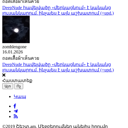
ถอดเสื้อผ้าเห็นควย
DeepNude հավելվածը «մերկացնում» է կանանց
լուսանկարում. ինչպես է այն աշխատում (+upd.)
zomhlengone
16.01.2026
ถอดเสื้อผ้าเห็นควย
DeepNude հավելվածը «մերկացնում» է կանանց
լուսանկարում. ինչպես է այն աշխատում (+upd.)
Հաստատեք
Այո
Ոչ
Կապ
©2019 Շեշտ.am. Մեջբերումներ անելիս հղումը