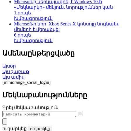
Microsoft-ը ներկայացրել է Windows 10-ի
«Մեկնարկի» մենյուն. նորություններ կան
1 րոպե
Խմբագրություն
Microsoft-ի նոր՝ Xbox Series X կոնսոլը նույնպես
մեմերի է վերածվել
6 րոպե
Խմբագրություն
Ամենաընթերցվածը
Այսօր
Այս շաբաթ
Այս ամիս
[miniorange_social_login]
Մեկնաբանությունները
Գրել մեկնաբանություն
ուղարկեք
ուղարկեք