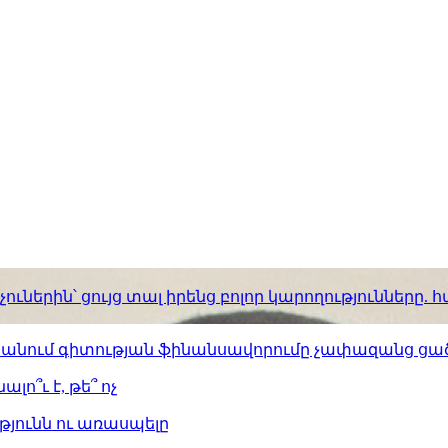
ւներին՝ ցույց տալ իրենց բոլոր կարողությունները
ստանում գիտության ֆինանսավորումը չափազանց ցած
լո՞ւ է, թե՞ ոչ
թյունն ու առասպելը