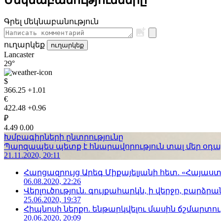
Գրել մեկնաբանություն
ուղարկեք
ուղարկեք
Lancaster
29°
$
366.25
+1.01
€
422.48
+0.96
₽
4.49
0.00
Խմբագիրների ընտրությունը
Պարզապես պետք է հնարավորություն տալ մեր օդաչո
21.11.2020, 20:11
Հարցազրույց Արեգ Միքայելյանի հետ. «Հայա
06.08.2020, 22:26
Վերլուծություն. գույքահարկն, ի վերջո, բարձրանա
25.06.2020, 19:37
Հիպնոսի ներքո. ենթարկվելու մասին ճշմարտու
20.06.2020, 20:09