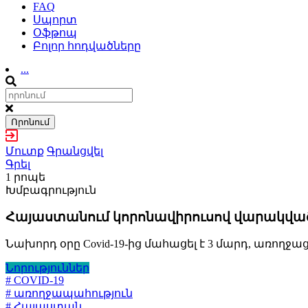
FAQ
Սպորտ
Օֆթոպ
Բոլոր հոդվածները
...
Որոնում
Մուտք
Գրանցվել
Գրել
1 րոպե
Խմբագրություն
Հայաստանում կորոնավիրուսով վարակվածո
Նախորդ օրը Covid-19-ից մահացել է 3 մարդ, առողջա
Նորություններ
# COVID-19
# առողջապահություն
# Հայաստան