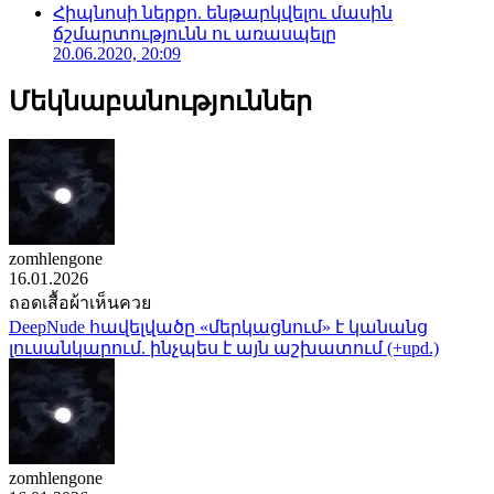
Հիպնոսի ներքո. ենթարկվելու մասին
ճշմարտությունն ու առասպելը
20.06.2020, 20:09
Մեկնաբանություններ
zomhlengone
16.01.2026
ถอดเสื้อผ้าเห็นควย
DeepNude հավելվածը «մերկացնում» է կանանց
լուսանկարում. ինչպես է այն աշխատում (+upd.)
zomhlengone