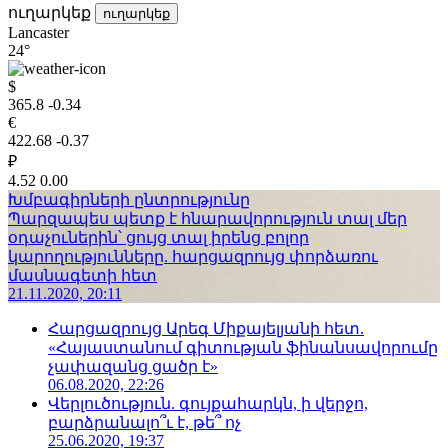
ուղարկեք
ուղարկեք
Lancaster
24°
$
365.8
-0.34
€
422.68
-0.37
₽
4.52
0.00
Խմբագիրների ընտրությունը
Պարզապես պետք է հնարավորություն տալ մեր
օդաչուներին՝ ցույց տալ իրենց բոլոր
կարողությունները. հարցազրույց փորձառու
մասնագետի հետ
21.11.2020, 20:11
Հարցազրույց Արեգ Միքայելյանի հետ.
«Հայաստանում գիտության ֆինանսավորումը
չափազանց ցածր է»
06.08.2020, 22:26
Վերլուծություն. գույքահարկն, ի վերջո,
բարձրանալո՞ւ է, թե՞ ոչ
25.06.2020, 19:37