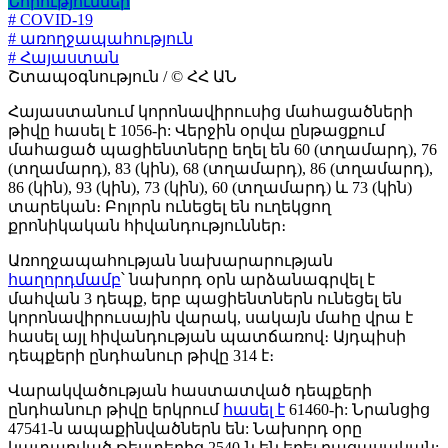
Նորություններ
# COVID-19
# առողջապահություն
# Հայաստան
Շտապօգնություն / © ՀՀ ԱՆ
Հայաստանում կորոնավիրուսից մահացածների
թիվը հասել է 1056-ի: Վերջին օրվա ընթացքում
մահացած պացիենտները եղել են 60 (տղամարդ), 76
(տղամարդ), 83 (կին), 68 (տղամարդ), 86 (տղամարդ),
86 (կին), 93 (կին), 73 (կին), 60 (տղամարդ) և 73 (կին)
տարեկան։ Բոլորն ունեցել են ուղեկցող
քրոնիկական հիվանդություններ։
Առողջապահության նախարարության
հաղորդմամբ
՝ նախորդ օրն արձանագրվել է
մահվան 3 դեպք, երբ պացիենտներն ունեցել են
կորոնավիրուսային վարակ, սակայն մահը վրա է
հասել այլ հիվանդության պատճառով։ Այդպիսի
դեպքերի ընդհանուր թիվը 314 է։
Վարակվածության հաստատված դեպքերի
ընդհանուր թիվը երկրում
հասել է
61460-ի: Նրանցից
47541-ն ապաքինվածներն են: Նախորդ օրը
կատարված թեստերից 2540-ն են եղել բացասական: