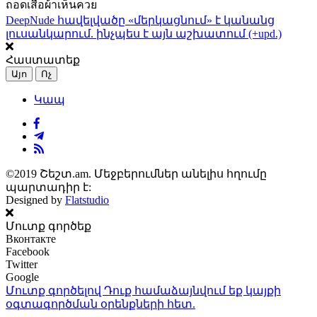
ถอดเสื้อผ้าเห็นควย
DeepNude հավելվածը «մերկացնում» է կանանց
լուսանկարում. ինչպես է այն աշխատում (+upd.)
Հաստատեք
Այո
Ոչ
Կապ
©2019 Շեշտ.am. Մեջբերումներ անելիս հղումը
պարտադիր է:
Designed by
Flatstudio
Մուտք գործեք
Вконтакте
Facebook
Twitter
Google
Մուտք գործելով Դուք համաձայնվում եք կայքի
օգտագործման օրենքների
հետ.