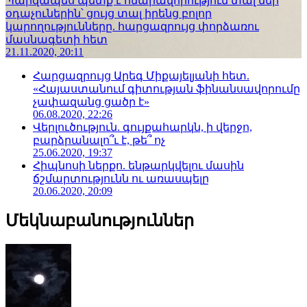
Պարզապես պետք է հնարավորություն տալ մեր
օդաչուներին՝ ցույց տալ իրենց բոլոր
կարողությունները. հարցազրույց փորձառու
մասնագետի հետ
21.11.2020, 20:11
Հարցազրույց Արեգ Միքայելյանի հետ.
«Հայաստանում գիտության ֆինանսավորումը
չափազանց ցածր է»
06.08.2020, 22:26
Վերլուծություն. գույքահարկն, ի վերջո,
բարձրանալո՞ւ է, թե՞ ոչ
25.06.2020, 19:37
Հիպնոսի ներքո. ենթարկվելու մասին
ճշմարտությունն ու առասպելը
20.06.2020, 20:09
Մեկնաբանություններ