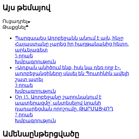
Այս թեմայով
Ուցադրել
Թաքցնել
Պարզապես Ադրբեջանն անում է այն, ինչը
Հայաստանը չարեց իր հաղթանակից հետո.
արևելագետ
5 րոպե
Խմբագրություն
«Այդքան անիծում ենք, իսկ նա դեռ ողջ է».
ադրբեջանցիները սկսել են Պուտինին ավելի
շատ ատել
3 րոպե
Խմբագրություն
Օր 15. Ադրբեջանը շարունակում է
պատերազմը՝ անտեսելով կրակի
դադարեցման որոշումը. ԹԱՐՄԱՑՎՈՂ
7 րոպե
Խմբագրություն
Ամենաընթերցվածը