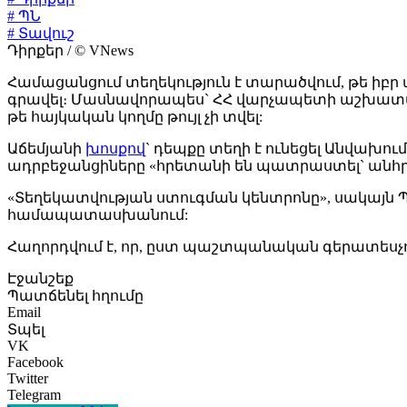
# ՊՆ
# Տավուշ
Դիրքեր / © VNews
Համացանցում տեղեկություն է տարածվում, թե իբր
գրավել։ Մասնավորապես` ՀՀ վարչապետի աշխատակ
թե հայկական կողմը թույլ չի տվել:
Աճեմյանի
խոսքով
` դեպքը տեղի է ունեցել Անվախում
ադրբեջանցիները «հրետանի են պատրաստել` անհրա
«Տեղեկատվության ստուգման կենտրոնը», սակայ
համապատասխանում:
Հաղորդվում է, որ, ըստ պաշտպանական գերատեսչու
Էջանշեք
Պատճենել հղումը
Email
Տպել
VK
Facebook
Twitter
Telegram