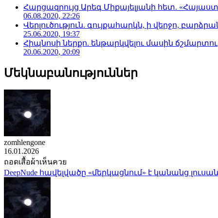
Հարցազրույց Արեգ Միքայելյանի հետ. «Հայա
06.08.2020, 22:26
Վերլուծություն. գույքահարկն, ի վերջո, բարձրանա
25.06.2020, 19:37
Հիպնոսի ներքո. ենթարկվելու մասին ճշմարտու
20.06.2020, 20:09
Մեկնաբանություններ
zomhlengone
16.01.2026
ถอดเสื้อผ้าเห็นควย
DeepNude հավելվածը «մերկացնում» է կանանց լուսան