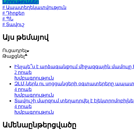
Նորություններ
# Ապատեղեկատվություն
# Դիրքեր
# ՊՆ
# Տավուշ
Այս թեմայով
Ուցադրել
Թաքցնել
Ինչպե՞ս է արձագանքում միջազգային մամուլ
2 րոպե
Խմբագրություն
ԶԼՄ-ներն ու սոցցանցերի օգտատերերը ապ
4 րոպե
Խմբագրություն
Տավուշի մարզում տեղադրվել է էլեկտրոմոբիլ
4 րոպե
Խմբագրություն
Ամենաընթերցվածը