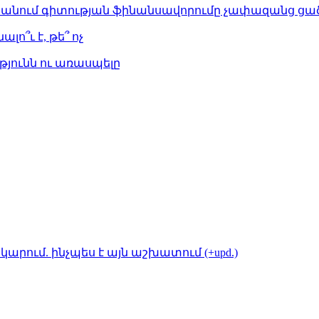
ստանում գիտության ֆինանսավորումը չափազանց ցած
լո՞ւ է, թե՞ ոչ
թյունն ու առասպելը
կարում. ինչպես է այն աշխատում (+upd.)