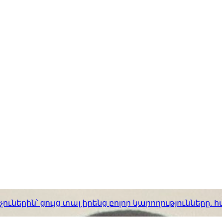
ւներին՝ ցույց տալ իրենց բոլոր կարողությունները