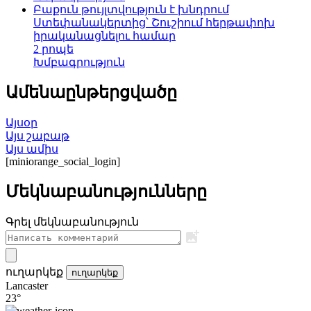
Բաքուն թույլտվություն է խնդրում
Ստեփանակերտից՝ Շուշիում հերթափոխ
իրականացնելու համար
2 րոպե
Խմբագրություն
Ամենաընթերցվածը
Այսօր
Այս շաբաթ
Այս ամիս
[miniorange_social_login]
Մեկնաբանությունները
Գրել մեկնաբանություն
ուղարկեք
ուղարկեք
Lancaster
23°