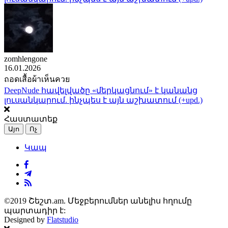
zomhlengone
16.01.2026
ถอดเสื้อผ้าเห็นควย
DeepNude հավելվածը «մերկացնում» է կանանց
լուսանկարում. ինչպես է այն աշխատում (+upd.)
Հաստատեք
Այո
Ոչ
Կապ
©2019 Շեշտ.am. Մեջբերումներ անելիս հղումը
պարտադիր է:
Designed by
Flatstudio