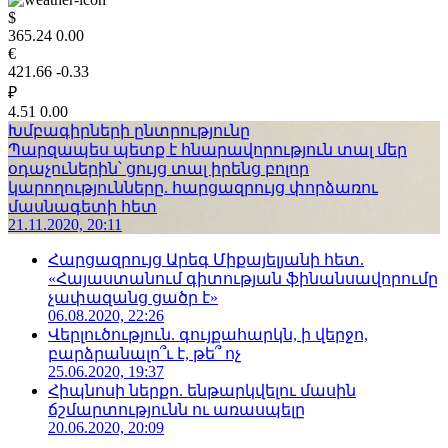
$
365.24
0.00
€
421.66
-0.33
₽
4.51
0.00
Խմբագիրների ընտրությունը
Պարզապես պետք է հնարավորություն տալ մեր
օդաչուներին՝ ցույց տալ իրենց բոլոր
կարողությունները. հարցազրույց փորձառու
մասնագետի հետ
21.11.2020, 20:11
Հարցազրույց Արեգ Միքայելյանի հետ.
«Հայաստանում գիտության ֆինանսավորումը
չափազանց ցածր է»
06.08.2020, 22:26
Վերլուծություն. գույքահարկն, ի վերջո,
բարձրանալո՞ւ է, թե՞ ոչ
25.06.2020, 19:37
Հիպնոսի ներքո. ենթարկվելու մասին
ճշմարտությունն ու առասպելը
20.06.2020, 20:09