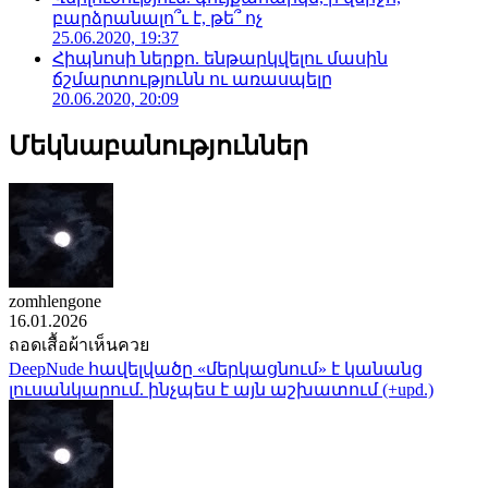
բարձրանալո՞ւ է, թե՞ ոչ
25.06.2020, 19:37
Հիպնոսի ներքո. ենթարկվելու մասին
ճշմարտությունն ու առասպելը
20.06.2020, 20:09
Մեկնաբանություններ
zomhlengone
16.01.2026
ถอดเสื้อผ้าเห็นควย
DeepNude հավելվածը «մերկացնում» է կանանց
լուսանկարում. ինչպես է այն աշխատում (+upd.)