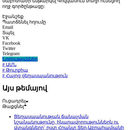
սաբոտաժի ենթարկել Կովկասում տեղի ունեցող
ողջ գործընթացը:
Էջանշեք
Պատճենել հղումը
Email
Տպել
VK
Facebook
Twitter
Telegram
Նորություններ
# ԱՄՆ
# Թուրքիա
# Հայոց ցեղասպանություն
Այս թեմայով
Ուցադրել
Թաքցնել
Ցեղասպանության ճանաչման
նշանակությունը, հնարավորություններն ու
վտանգները` ըստ Հրանտ Տեր-Աբրահամյանի