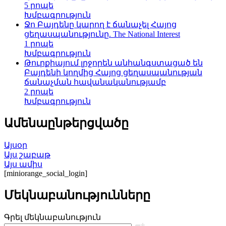
5 րոպե
Խմբագրություն
Ջո Բայդենը կարող է ճանաչել Հայոց
ցեղասպանությունը. The National Interest
1 րոպե
Խմբագրություն
Թուրքիայում լրջորեն անհանգստացած են
Բայդենի կողմից Հայոց ցեղասպանության
ճանաչման հավանականությամբ
2 րոպե
Խմբագրություն
Ամենաընթերցվածը
Այսօր
Այս շաբաթ
Այս ամիս
[miniorange_social_login]
Մեկնաբանությունները
Գրել մեկնաբանություն