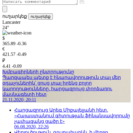
ուղարկեք
ուղարկեք
Lancaster
24°
$
365.89
-0.36
€
421.57
-0.49
₽
4.41
-0.09
Խմբագիրների ընտրությունը
Պարզապես պետք է հնարավորություն տալ մեր
օդաչուներին՝ ցույց տալ իրենց բոլոր
կարողությունները. հարցազրույց փորձառու
մասնագետի հետ
21.11.2020, 20:11
Հարցազրույց Արեգ Միքայելյանի հետ.
«Հայաստանում գիտության ֆինանսավորումը
չափազանց ցածր է»
06.08.2020, 22:26
Վերլուծություն. գույքահարկն, ի վերջո,