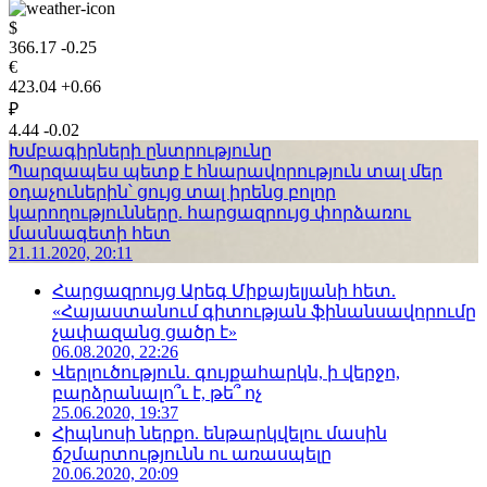
$
366.17
-0.25
€
423.04
+0.66
₽
4.44
-0.02
Խմբագիրների ընտրությունը
Պարզապես պետք է հնարավորություն տալ մեր
օդաչուներին՝ ցույց տալ իրենց բոլոր
կարողությունները. հարցազրույց փորձառու
մասնագետի հետ
21.11.2020, 20:11
Հարցազրույց Արեգ Միքայելյանի հետ.
«Հայաստանում գիտության ֆինանսավորումը
չափազանց ցածր է»
06.08.2020, 22:26
Վերլուծություն. գույքահարկն, ի վերջո,
բարձրանալո՞ւ է, թե՞ ոչ
25.06.2020, 19:37
Հիպնոսի ներքո. ենթարկվելու մասին
ճշմարտությունն ու առասպելը
20.06.2020, 20:09