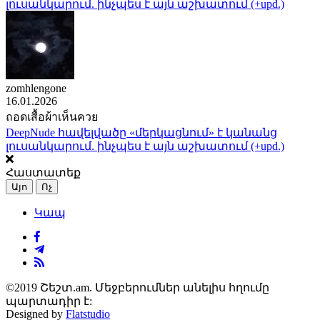
լուսանկարում. ինչպես է այն աշխատում (+upd.)
zomhlengone
16.01.2026
ถอดเสื้อผ้าเห็นควย
DeepNude հավելվածը «մերկացնում» է կանանց
լուսանկարում. ինչպես է այն աշխատում (+upd.)
Հաստատեք
Այո
Ոչ
Կապ
©2019 Շեշտ.am. Մեջբերումներ անելիս հղումը
պարտադիր է:
Designed by
Flatstudio