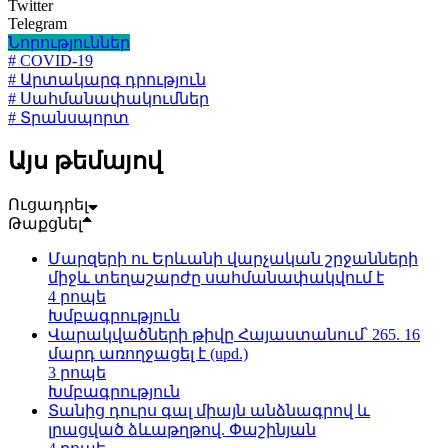
Twitter
Telegram
Նորություններ
# COVID-19
# Արտակարգ դրություն
# Սահմանափակումներ
# Տրանսպորտ
Այս թեմայով
Ուցադրել
Թաքցնել
Մարզերի ու Երևանի վարչական շրջանների
միջև տեղաշարժը սահմանափակվում է
4 րոպե
Խմբագրություն
Վարակվածների թիվը Հայաստանում՝ 265. 16
մարդ առողջացել է (upd.)
3 րոպե
Խմբագրություն
Տանից դուրս գալ միայն անձնագրով և
լրացված ձևաթղթով. Փաշինյան