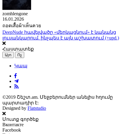
zomhlengone
16.01.2026
ถอดเสื้อผ้าเห็นควย
DeepNude հավելվածը «մերկացնում» է կանանց
լուսանկարում. ինչպես է այն աշխատում (+upd.)
Հաստատեք
Այո
Ոչ
Կապ
©2019 Շեշտ.am. Մեջբերումներ անելիս հղումը
պարտադիր է:
Designed by
Flatstudio
Մուտք գործեք
Вконтакте
Facebook