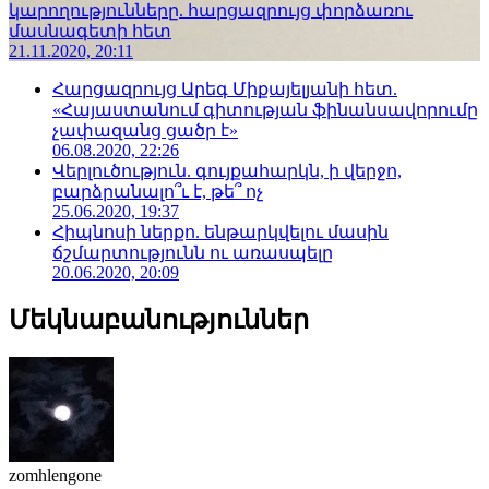
կարողությունները. հարցազրույց փորձառու
մասնագետի հետ
21.11.2020, 20:11
Հարցազրույց Արեգ Միքայելյանի հետ.
«Հայաստանում գիտության ֆինանսավորումը
չափազանց ցածր է»
06.08.2020, 22:26
Վերլուծություն. գույքահարկն, ի վերջո,
բարձրանալո՞ւ է, թե՞ ոչ
25.06.2020, 19:37
Հիպնոսի ներքո. ենթարկվելու մասին
ճշմարտությունն ու առասպելը
20.06.2020, 20:09
Մեկնաբանություններ
zomhlengone