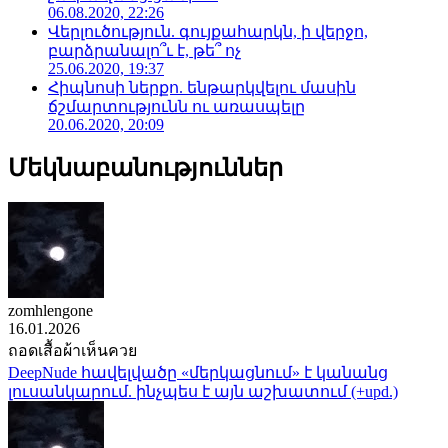
06.08.2020, 22:26
Վերլուծություն. գույքահարկն, ի վերջո,
բարձրանալո՞ւ է, թե՞ ոչ
25.06.2020, 19:37
Հիպնոսի ներքո. ենթարկվելու մասին
ճշմարտությունն ու առասպելը
20.06.2020, 20:09
Մեկնաբանություններ
zomhlengone
16.01.2026
ถอดเสื้อผ้าเห็นควย
DeepNude հավելվածը «մերկացնում» է կանանց
լուսանկարում. ինչպես է այն աշխատում (+upd.)