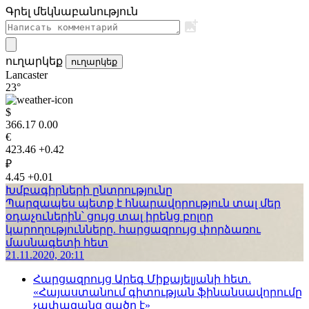
Գրել մեկնաբանություն
ուղարկեք
ուղարկեք
Lancaster
23°
$
366.17
0.00
€
423.46
+0.42
₽
4.45
+0.01
Խմբագիրների ընտրությունը
Պարզապես պետք է հնարավորություն տալ մեր
օդաչուներին՝ ցույց տալ իրենց բոլոր
կարողությունները. հարցազրույց փորձառու
մասնագետի հետ
21.11.2020, 20:11
Հարցազրույց Արեգ Միքայելյանի հետ.
«Հայաստանում գիտության ֆինանսավորումը
չափազանց ցածր է»