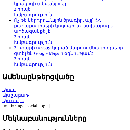
կրակոցի տեսանյութը
2 րոպե
Խմբագրություն
Ոչ թե ներդրումային ծրագիր, այլ` ՀՀ
քաղաքացիների կողոպուտ. նախարարն
արձագանքել է
2 րոպե
Խմբագրություն
22 տարի առաջ կորած մարդու մնացորդները
գտել են Google Maps-ի օգնությամբ
2 րոպե
Խմբագրություն
Ամենաընթերցվածը
Այսօր
Այս շաբաթ
Այս ամիս
[miniorange_social_login]
Մեկնաբանությունները