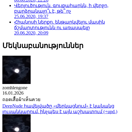
Վերլուծություն. գույքահարկն, ի վերջո,
բարձրանալո՞ւ է, թե՞ ոչ
25.06.2020, 19:37
Հիպնոսի ներքո. ենթարկվելու մասին
ճշմարտությունն ու առասպելը
20.06.2020, 20:09
Մեկնաբանություններ
zomhlengone
16.01.2026
ถอดเสื้อผ้าเห็นควย
DeepNude հավելվածը «մերկացնում» է կանանց
լուսանկարում. ինչպես է այն աշխատում (+upd.)