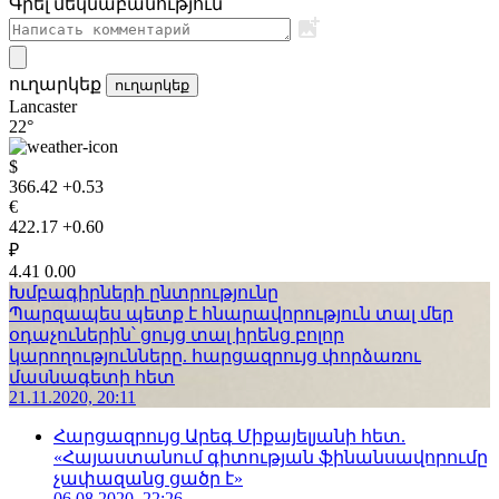
Գրել մեկնաբանություն
ուղարկեք
ուղարկեք
Lancaster
22°
$
366.42
+0.53
€
422.17
+0.60
₽
4.41
0.00
Խմբագիրների ընտրությունը
Պարզապես պետք է հնարավորություն տալ մեր
օդաչուներին՝ ցույց տալ իրենց բոլոր
կարողությունները. հարցազրույց փորձառու
մասնագետի հետ
21.11.2020, 20:11
Հարցազրույց Արեգ Միքայելյանի հետ.
«Հայաստանում գիտության ֆինանսավորումը
չափազանց ցածր է»
06.08.2020, 22:26