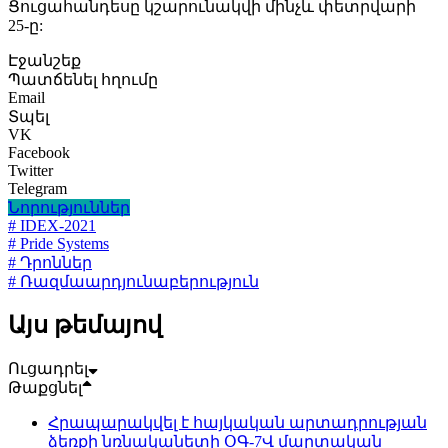
Ցուցահանդեսը կշարունակվի մինչև փետրվարի
25-ը:
Էջանշեք
Պատճենել հղումը
Email
Տպել
VK
Facebook
Twitter
Telegram
Նորություններ
# IDEX-2021
# Pride Systems
# Դրոններ
# Ռազմաարդյունաբերություն
Այս թեմայով
Ուցադրել
Թաքցնել
Հրապարակվել է հայկական արտադրության
ձեռքի նռնականետի ՕԳ-7Վ մարտական