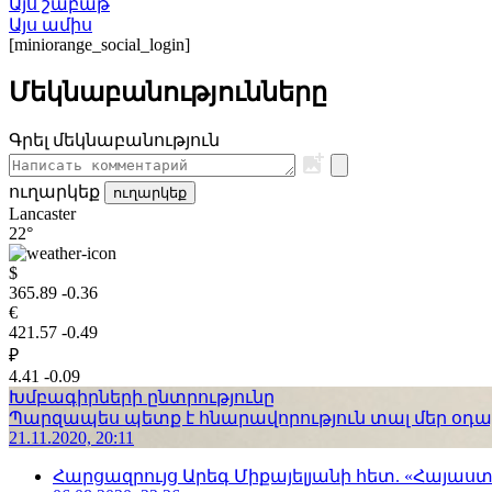
Այս շաբաթ
Այս ամիս
[miniorange_social_login]
Մեկնաբանությունները
Գրել մեկնաբանություն
ուղարկեք
ուղարկեք
Lancaster
22°
$
365.89
-0.36
€
421.57
-0.49
₽
4.41
-0.09
Խմբագիրների ընտրությունը
Պարզապես պետք է հնարավորություն տալ մեր օդաչո
21.11.2020, 20:11
Հարցազրույց Արեգ Միքայելյանի հետ. «Հայա