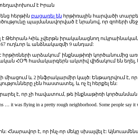
տեղափոխում է Իրան
ենց հերթին
բացառել են
հրթիռային հարվածի տարբ
ությունը պայմանավորված է նրանով, որ զոհերի մե
վել է Թեհրան-Կիև չվերթն իրականացնող ուկրաինական
՝ 167 ուղևոր և անձնակազմի 9 անդամ:
 հրթիռների արձակում՝ ինքնաթիռի կործանումից առա
ան ՀՕՊ համակարգերն ակտիվ վիճակում են եղել, և ո
միացում և 2 ինֆրակարմիր կայծ: Ենթադրվում է, որ 
թյունները չեն հաստատել, և ոչ էլ հերքել են:
արել է, որ չի հավատում, թե ինքնաթիռի կործանմ
s … it was flying in a pretty rough neighborhood. Some people say it w
նարավոր է, որ ինչ-որ մեկը սխալվել է: Այնուամենա