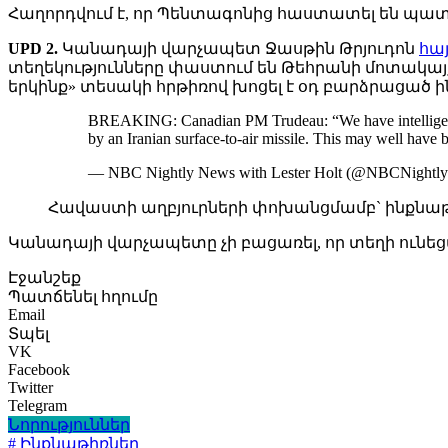
Հաղորդվում է, որ Պենտագոնից հաստատել են պատ
UPD 2.
Կանադայի վարչապետ Ջասթին Թրյուդոն
հա
տեղեկությունները փաստում են Թեհրանի մոտակայքո
երկինք» տեսակի հրթիռով խոցել է օդ բարձրացած 
BREAKING: Canadian PM Trudeau: “We have intelligence f
by an Iranian surface-to-air missile. This may well have 
— NBC Nightly News with Lester Holt (@NBCNight
Հավաստի աղբյուրների փոխանցմամբ` ինքնաթիռ
Կանադայի վարչապետը չի բացառել, որ տեղի ունեց
Էջանշեք
Պատճենել հղումը
Email
Տպել
VK
Facebook
Twitter
Telegram
Նորություններ
# Ինքնաթիռներ