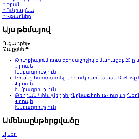
# Իրան
# Ուկրաինա
# Վթարներ
Այս թեմայով
Ուցադրել
Թաքցնել
Թուրքիայում ռուս զբոսաշրջիկ է մահացել, 26-ը 
1 րոպե
Խմբագրություն
Իրանը հաստատել է, որ ուկրաինական Boeing-ը
4 րոպե
Խմբագրություն
Թեհրան-Կիև չվերթի ինքնաթիռի 167 ուղևորներն 
4 րոպե
Խմբագրություն
Ամենաընթերցվածը
Այսօր