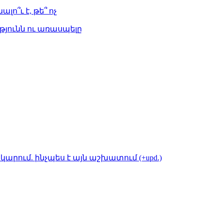
լո՞ւ է, թե՞ ոչ
թյունն ու առասպելը
կարում. ինչպես է այն աշխատում (+upd.)