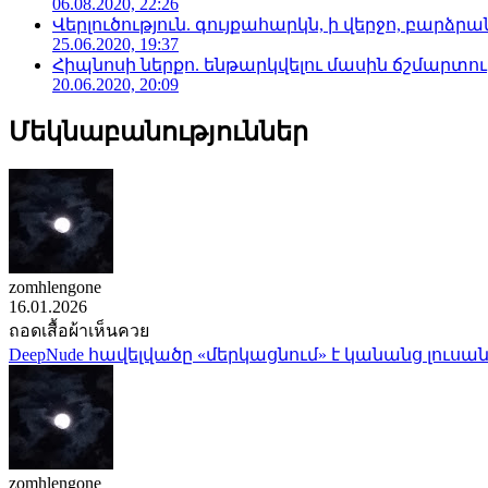
06.08.2020, 22:26
Վերլուծություն. գույքահարկն, ի վերջո, բարձրանա
25.06.2020, 19:37
Հիպնոսի ներքո. ենթարկվելու մասին ճշմարտու
20.06.2020, 20:09
Մեկնաբանություններ
zomhlengone
16.01.2026
ถอดเสื้อผ้าเห็นควย
DeepNude հավելվածը «մերկացնում» է կանանց լուսան
zomhlengone