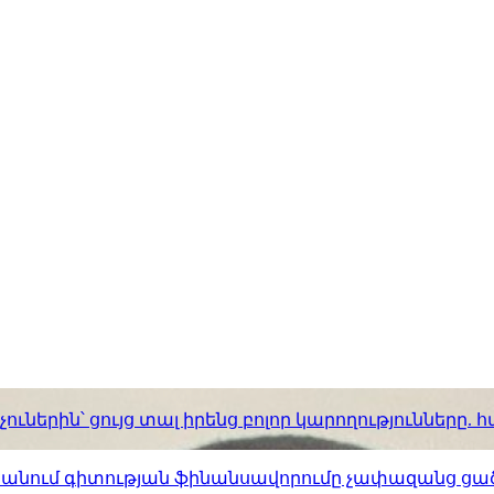
ւներին՝ ցույց տալ իրենց բոլոր կարողությունները
ստանում գիտության ֆինանսավորումը չափազանց ցած