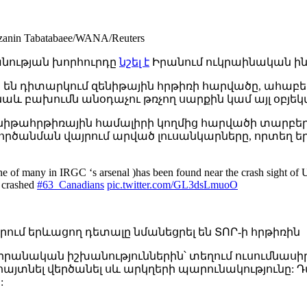
n Tabatabaee/WANA/Reuters
նության խորհուրդը
նշել է
Իրանում ուկրաինական ի
ն դիտարկում զենիթային հրթիռի հարվածը, ահաբեկ
և բախումն անօդաչու թռչող սարքին կամ այլ օբյեկ
զենիթահրթիռային համալիրի կողմից հարվածի տարբե
կործանման վայրում արված լուսանկարները, որտեղ ե
ne of many in IRGC ‘s arsenal )has been found near the crash sight of 
t crashed
#63_Canadians
pic.twitter.com/GL3dsLmuoO
ւմ երևացող դետալը նմանեցրել են ՏՈՐ-ի հրթիռին
է իրանական իշխանություններին՝ տեղում ուսումնասի
այտնել վերծանել սև արկղերի պարունակությունը: Դ
: