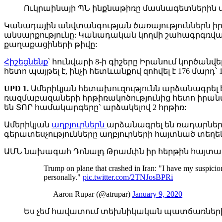
Ուկրաինայի ՊՆ ինքնաթիռը մասնագետներին 
Կանադային անվտանգության ծառայություններն իր
անսարքությունը: Կանադական կողմի շահագրգռված
քաղաքացիների թիվը:
Հիշեցնենք
՝ հունվարի 8-ի գիշերը Իրանում կործան
հետո պայթել է, ինչի հետևանքով զոհվել է 176 մարդ
UPD 1.
Ամերիկյան հետախուզությունն արձանագրել է
ռազմաբազաների հրթիռակոծությունից հետո իրանակ
են ՏՈՐ համակարգերը` արձակելով 2 հրթիռ:
Ամերիկյան
աղբյուրներն
արձանագրել են ռադարների 
գերատեսչությունները աղբյուրների հայտնած տեղեկու
ԱՄՆ նախագահ Դոնալդ Թրամփն իր հերթին հայտար
Trump on plane that crashed in Iran: "I have my suspicion
personally."
pic.twitter.com/2TNJosBPRi
— Aaron Rupar (@atrupar)
January 9, 2020
Ես չեմ հավատում տեխնիկական պատճառներին: Հ