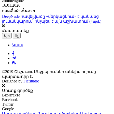
zomhlengone
16.01.2026
ถอดเสื้อผ้าเห็นควย
DeepNude հավելվածը «մերկացնում» է կանանց
լուսանկարում. ինչպես է այն աշխատում (+upd.)
Հաստատեք
Այո
Ոչ
Կապ
©2019 Շեշտ.am. Մեջբերումներ անելիս հղումը
պարտադիր է:
Designed by
Flatstudio
Մուտք գործեք
Вконтакте
Facebook
Twitter
Google
Մուտք գործելով Դուք համաձայնվում եք կայքի