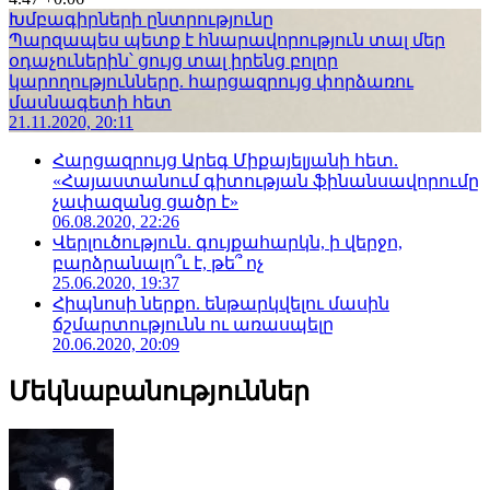
Խմբագիրների ընտրությունը
Պարզապես պետք է հնարավորություն տալ մեր
օդաչուներին՝ ցույց տալ իրենց բոլոր
կարողությունները. հարցազրույց փորձառու
մասնագետի հետ
21.11.2020, 20:11
Հարցազրույց Արեգ Միքայելյանի հետ.
«Հայաստանում գիտության ֆինանսավորումը
չափազանց ցածր է»
06.08.2020, 22:26
Վերլուծություն. գույքահարկն, ի վերջո,
բարձրանալո՞ւ է, թե՞ ոչ
25.06.2020, 19:37
Հիպնոսի ներքո. ենթարկվելու մասին
ճշմարտությունն ու առասպելը
20.06.2020, 20:09
Մեկնաբանություններ